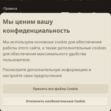
Правила
Поддержка
Вакансии
Мы ценим вашу
Локализация игр
конфиденциальность
Мы используем основные
cookie
для обеспечения
Cookies
Darkdale - Основа [v.2.3.2 rc1] 🔥
Русский (RU)
работы этого сайта, а также дополнительные cookies
Обратная связь
Условия и правила
для обеспечения максимального удобства
Политика конфиденциальности
Помощь
R
S
пользователя.
S
Parts of this site developed by
MadeBy2D
© 2026 (
Details
)
Посмотрите дополнительную информацию и
настройте свои предпочтения
Локализация
LiaNdrY
Theming with
by:
Darkdale.org
Принять все файлы Cookie
Отклонить необязательные Cookie