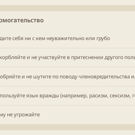
Домогательство
едите себя ни с кем неуважительно или грубо
скорбляйте и не участвуйте в притеснении другого пол
добряйте и не шутите по поводу членовредительства 
спользуйте язык вражды (например, расизм, сексизм, г
му не угрожайте