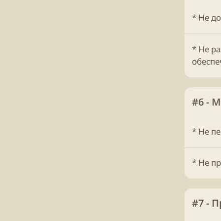
* Не д
* Не р
обеспеч
#6 - 
* Не п
* Не п
#7 - 