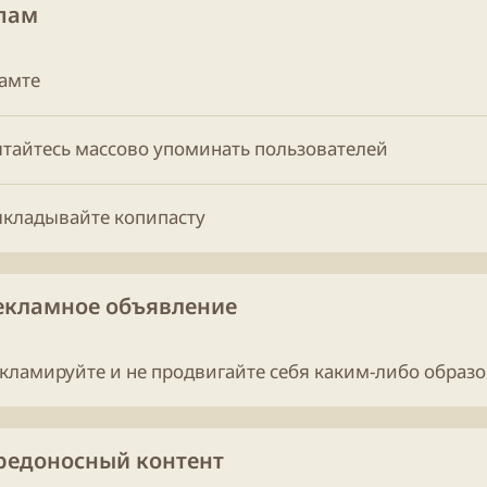
Спам
памте
ытайтесь массово упоминать пользователей
ыкладывайте копипасту
Рекламное объявление
екламируйте и не продвигайте себя каким-либо образ
Вредоносный контент