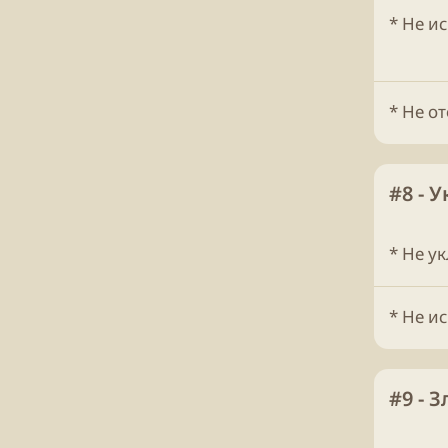
* Не и
* Не о
#8 - 
* Не ук
* Не и
#9 - 