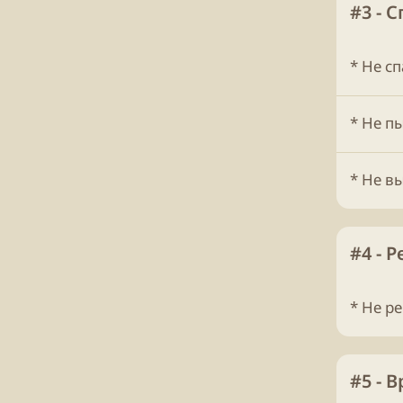
#3 - 
* Не с
* Не п
* Не в
#4 - 
* Не р
#5 - 