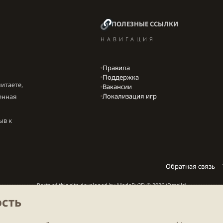
ПОЛЕЗНЫЕ ССЫЛКИ
НАВИГАЦИЯ
Правила
Поддержка
итаете,
Вакансии
Локализация игр
енная
ыв к
Обратная связь
Parts of this site developed by
MadeBy2D
© 2026 (
Details
)
сть
Локализация
LiaNdrY
Theming with
by:
Darkdale.org