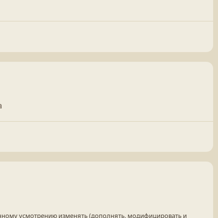
а
венному усмотрению изменять (дополнять, модифицировать и