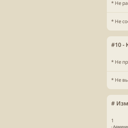
* Не р
* Не с
#10 -
* Не п
* Не в
# Из
1
- Админи