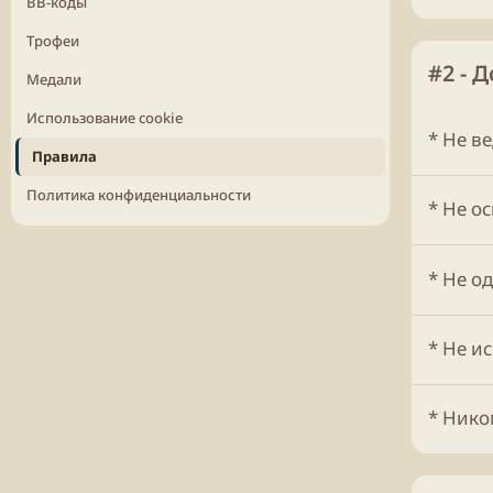
BB-коды
Трофеи
#2 - 
Медали
Использование cookie
* Не в
Правила
Политика конфиденциальности
* Не о
* Не о
* Не и
* Нико