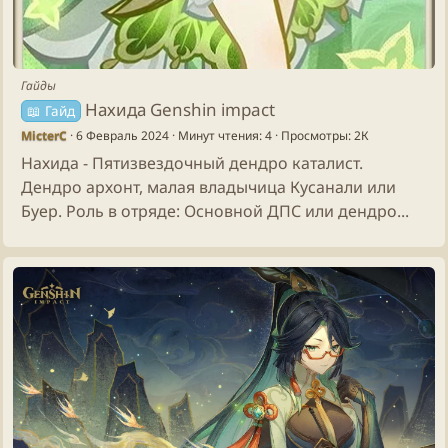
Гайды
Нахида Genshin impact
📖 Гайд
MicterC
6 Февраль 2024
Минут чтения: 4
Просмотры: 2К
Нахида - Пятизвездочный дендро каталист.
Дендро архонт, малая владычица Кусанали или
Буер. Роль в отряде: Основной ДПС или дендро...