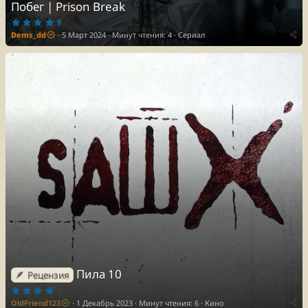
Побег | Prison Break
4
.
Dems_dd
5 Март 2024
Минут чтения: 4
Сериал
7
5
з
в
ё
з
д
Пила 10
🪶 Рецензия
4
.
OldFriend123
1 Декабрь 2023
Минут чтения: 6
Кино
0