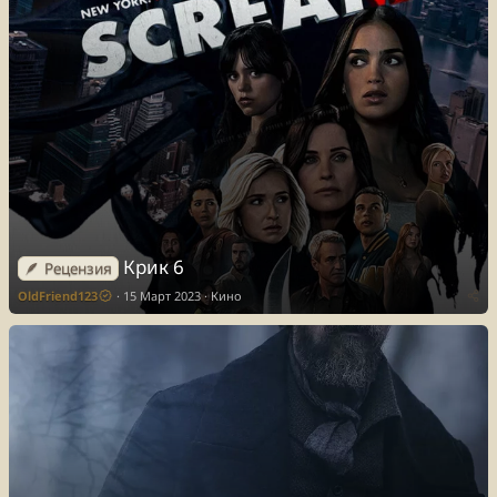
Крик 6
🪶 Рецензия
OldFriend123
15 Март 2023
Кино