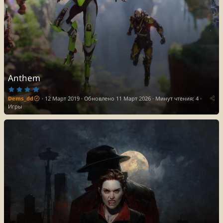
Anthem
4
.
Dems_dd
12 Март 2019
Обновлено
11 Март 2026
Минут чтения: 4
0
0
Игры
з
в
ё
з
д