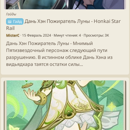
Гайды
Дань Хэн Пожиратель Луны - Honkai Star
📖 Гайд
Rail
MicterC
15 Февраль 2024
Минут чтения: 4
Просмотры: 3К
Дань Хэн Пожиратель Луны - Мнимый
Пятизвездочный персонаж следующий пути
разрушению. В истинном облике Дань Хэна из
видьядхара таятся остатки силы...