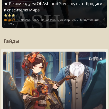
🔥 Рекомендуем
Of Ash and Steel: путь от бродяги
к спасителю мира
3
.
Helga
12 Декабрь 2025
Обновлено
12 Декабрь 2025
Минут чтения:
0
0
5
Игры
з
в
ё
з
д
Гайды