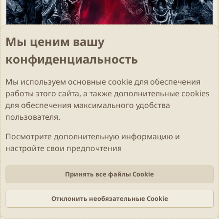
Мы ценим вашу
конфиденциальность
Мы используем основные
cookie
для обеспечения
работы этого сайта, а также дополнительные cookies
для обеспечения максимального удобства
пользователя.
Музыка
Omnium Gatherum - Origin (2021)
Посмотрите дополнительную информацию и
Sidd
16 Ноябрь 2021
Минут чтения: 1
Просмотры: 2К
настройте свои предпочтения
Новый альбом от Omnium Gatherum - финской
группы, играющей melodic death metal. Простые
Принять все файлы Cookie
приятные не напряжные мелодии в сочетании с
орочьим...
Отклонить необязательные Cookie