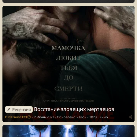
0
з
в
ё
з
д
Восстание зловещих мертвецов
🪶 Рецензия
OldFriend123
2 Июнь 2023
Обновлено
2 Июнь 2023
Кино