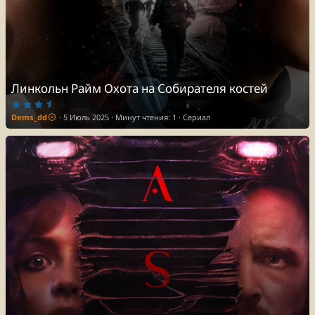
Линкольн Райм Охота на Собирателя костей
3
.
Dems_dd
5 Июль 2025
Минут чтения: 1
Сериал
7
5
з
в
ё
з
д