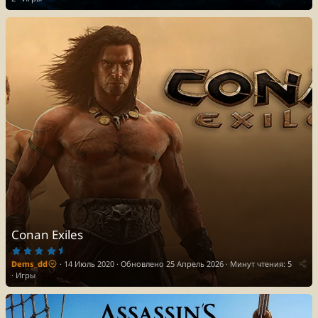
Conan Exiles
4
.
Dems_dd
14 Июль 2020
Обновлено
25 Апрель 2026
Минут чтения: 5
7
5
Игры
з
в
ё
з
д