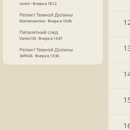
vivern
Вчера в 18:12
Реликт Темной Долины
1
Marsemannius
Вчера в 16:06
Пятилетний след
Vanes130
Вчера в 13:47
1
Реликт Темной Долины
3APA3A
Вчера в 13:36
1
1
1