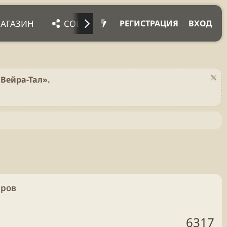
АГАЗИН
СОЦ. СЕТИ
ПРОЧЕЕ
ПОДД
РЕГИСТРАЦИЯ
ВХОД
Вейра-Тал».
еров
6317