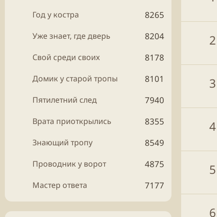
Год у костра
8265
Уже знает, где дверь
8204
2
Свой среди своих
8178
Домик у старой тропы
8101
3
Пятилетний след
7940
Врата приоткрылись
8355
4
Знающий тропу
8549
Проводник у ворот
4875
5
Мастер ответа
7177
6