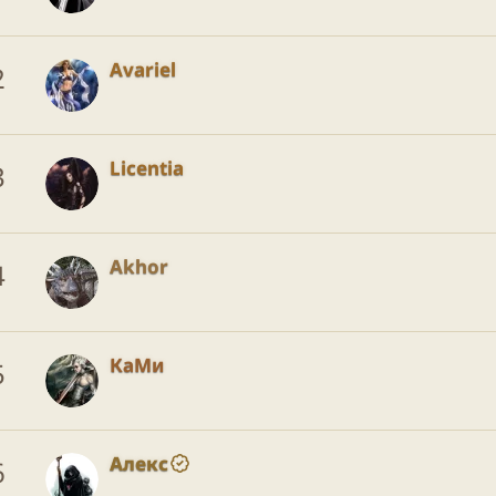
Avariel
2
Licentia
3
Akhor
4
КаМи
5
Алекс
6