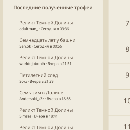
Последние полученные трофеи
7
Реликт Темной Долины
adultman_
Сегодня в 03:36
Семнадцать лет у башни
San.ok
Сегодня в 00:56
8
Реликт Темной Долины
worldojobohih
Вчера в 21:51
9
Пятилетний след
Scvz
Вчера в 21:29
Семь зим в Долине
1
AndersoN_zZz
Вчера в 18:56
Реликт Темной Долины
Simsez
Вчера в 18:41
1
Реликт Темной Долины