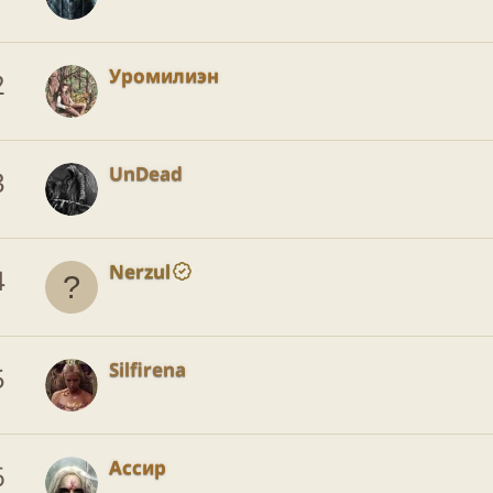
Уромилиэн
2
UnDead
3
Nerzul
4
Silfirena
5
Ассир
6