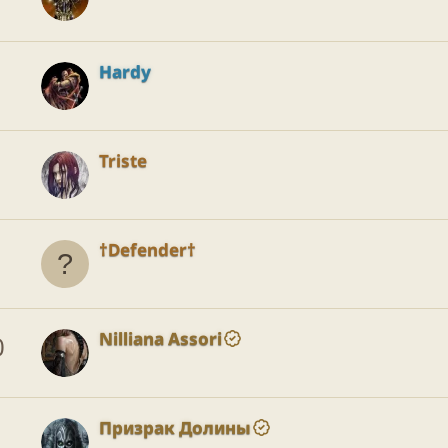
Hardy
Triste
†Defender†
Nilliana Assori
0
Призрак Долины
1