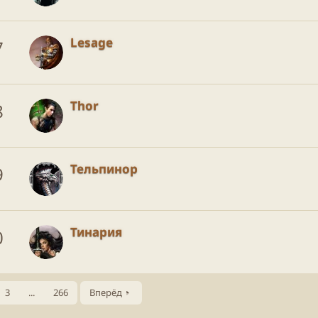
Lesage
7
Thor
8
Тельпинор
9
Тинария
0
3
...
266
Вперёд