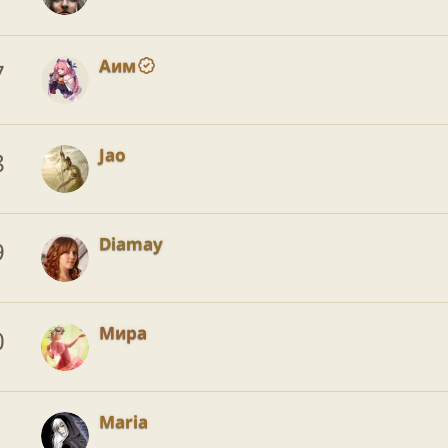
Аим
7
Jao
8
Diamay
9
Мира
0
Maria
1