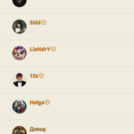
Sidd
LiaNdrY
13z
Helga
Дэвид