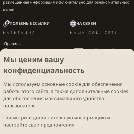
размещенная информация исключительно для ознакомительных
целей.
ПОЛЕЗНЫЕ ССЫЛКИ
НА СВЯЗИ
НАВИГАЦИЯ
НАШИ СОЦ. СЕТИ
Правила
Поддержка
Вакансии
Мы ценим вашу
Локализация игр
конфиденциальность
Мы используем основные
cookie
для обеспечения
Cookies
Darkdale - Основа [v.2.3.2 rc1] 🔥
Русский (RU)
работы этого сайта, а также дополнительные cookies
Обратная связь
Условия и правила
для обеспечения максимального удобства
Политика конфиденциальности
Помощь
R
S
пользователя.
S
Parts of this site developed by
MadeBy2D
© 2026 (
Details
)
Посмотрите дополнительную информацию и
настройте свои предпочтения
Локализация
LiaNdrY
Theming with
by:
Darkdale.org