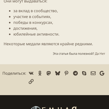
Они могут выдаваться:
за вклад в сообщество,
участие в событиях,
победы в конкурсах,
достижения,
юбилейные активности.
Некоторые медали являются крайне редкими.
Эта статья была полезной?
Да
Нет
Vk
Ok
Mastodon
Bluesky
Pinterest
Telegram
Skype
Электр
Go
Поделиться:
Ссылка