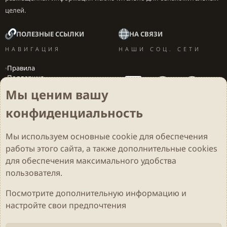
целей.
ПОЛЕЗНЫЕ ССЫЛКИ
НА СВЯЗИ
НАВИГАЦИЯ
НАШИ СОЦ. СЕТИ
Правила
Поддержка
Вакансии
Мы ценим вашу
Локализация игр
конфиденциальность
Мы используем основные
cookie
для обеспечения
Cookies
Darkdale - Основа [v.2.3.2 rc1] 🔥
Русский (RU)
работы этого сайта, а также дополнительные cookies
Обратная связь
Условия и правила
для обеспечения максимального удобства
Политика конфиденциальности
Помощь
R
S
пользователя.
S
Parts of this site developed by
MadeBy2D
© 2026 (
Details
)
Посмотрите дополнительную информацию и
настройте свои предпочтения
Локализация
LiaNdrY
Theming with
by:
Darkdale.org