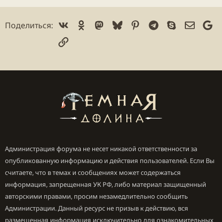
Vk
Ok
Mastodon
Bluesky
Pinterest
Telegram
Skype
Электр
Go
Поделиться:
Ссылка
Администрация форума не несет никакой ответственности за
опубликованную информацию и действия пользователей. Если Вы
считаете, что в темах и сообщениях может содержаться
информация, запрещенная УК РФ, либо материал защищенный
авторскими правами, просим незамедлительно сообщить
Администрации. Данный ресурс не призыв к действию, вся
размещенная информация исключительно для ознакомительных