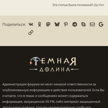
Эта статья была полезной?
Да
Нет
Vk
Ok
Mastodon
Bluesky
Pinterest
Telegram
Skype
Электр
Go
Поделиться:
Ссылка
Администрация форума не несет никакой ответственности за
опубликованную информацию и действия пользователей. Если Вы
считаете, что в темах и сообщениях может содержаться
информация, запрещенная УК РФ, либо материал защищенный
авторскими правами, просим незамедлительно сообщить