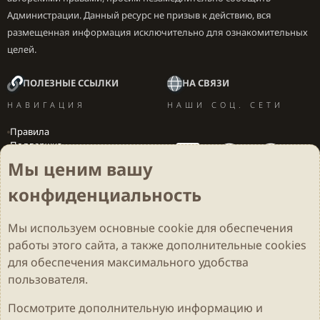
Администрации. Данный ресурс не призыв к действию, вся
размещенная информация исключительно для ознакомительных
целей.
ПОЛЕЗНЫЕ ССЫЛКИ
НА СВЯЗИ
НАВИГАЦИЯ
НАШИ СОЦ. СЕТИ
Правила
Поддержка
Вакансии
Мы ценим вашу
Локализация игр
конфиденциальность
Мы используем основные
cookie
для обеспечения
Cookies
Darkdale - Основа [v.2.3.2 rc1] 🔥
Русский (RU)
работы этого сайта, а также дополнительные cookies
Обратная связь
Условия и правила
для обеспечения максимального удобства
Политика конфиденциальности
Помощь
R
S
пользователя.
S
Parts of this site developed by
MadeBy2D
© 2026 (
Details
)
Посмотрите дополнительную информацию и