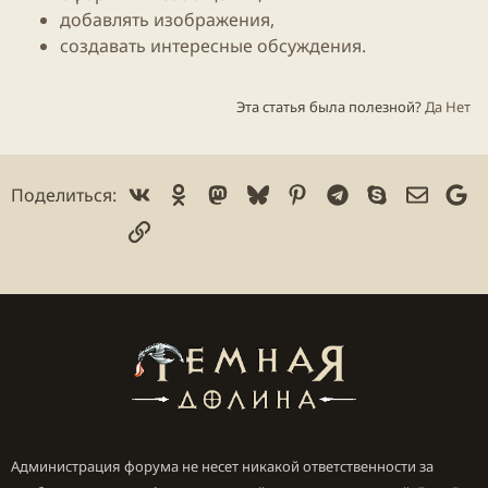
добавлять изображения,
создавать интересные обсуждения.
Эта статья была полезной?
Да
Нет
Vk
Ok
Mastodon
Bluesky
Pinterest
Telegram
Skype
Электр
Go
Поделиться:
Ссылка
Администрация форума не несет никакой ответственности за