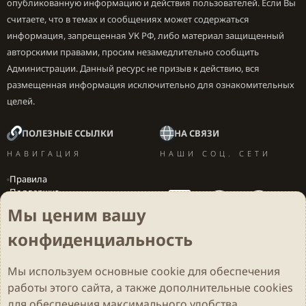
опубликованную информацию и действия пользователей. Если Вы
считаете, что в темах и сообщениях может содержаться
информация, запрещенная УК РФ, либо материал защищенный
авторскими правами, просим незамедлительно сообщить
Администрации. Данный ресурс не призыв к действию, вся
размещенная информация исключительно для ознакомительных
целей.
ПОЛЕЗНЫЕ ССЫЛКИ
НА СВЯЗИ
НАВИГАЦИЯ
НАШИ СОЦ. СЕТИ
Правила
Поддержка
Вакансии
Мы ценим вашу
Локализация игр
конфиденциальность
Мы используем основные
cookie
для обеспечения
Cookies
Darkdale - Основа [v.2.3.2 rc1] 🔥
Русский (RU)
работы этого сайта, а также дополнительные cookies
Обратная связь
Условия и правила
для обеспечения максимального удобства