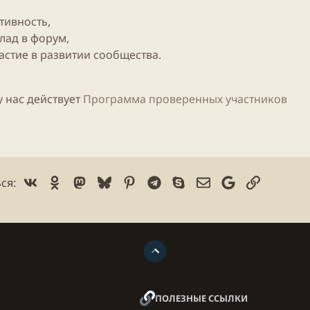
тивность,
лад в форум,
астие в развитии сообщества.
у нас действует
Программа проверенных участников
Vk
Ok
Mastodon
Bluesky
Pinterest
Telegram
Skype
Электронная почт
Google
Ссылка
ся:
ПОЛЕЗНЫЕ ССЫЛКИ