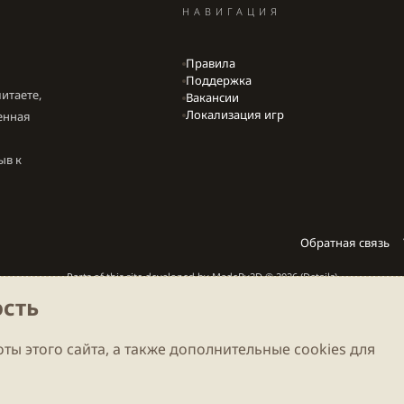
НАВИГАЦИЯ
Правила
Поддержка
итаете,
Вакансии
Локализация игр
енная
ыв к
Обратная связь
Parts of this site developed by
MadeBy2D
© 2026 (
Details
)
сть
Локализация
LiaNdrY
Theming with
by:
Darkdale.org
ты этого сайта, а также дополнительные cookies для