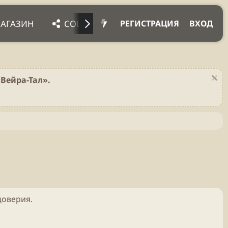
АГАЗИН
СОЦ. СЕТИ
ПРОЧЕЕ
ПОДД
РЕГИСТРАЦИЯ
ВХОД
Вейра-Тал».
доверия.