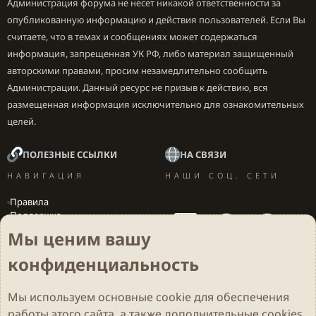
Администрация форума не несет никакой ответственности за
опубликованную информацию и действия пользователей. Если Вы
считаете, что в темах и сообщениях может содержаться
информация, запрещенная УК РФ, либо материал защищенный
авторскими правами, просим незамедлительно сообщить
Администрации. Данный ресурс не призыв к действию, вся
размещенная информация исключительно для ознакомительных
целей.
ПОЛЕЗНЫЕ ССЫЛКИ
НА СВЯЗИ
НАВИГАЦИЯ
НАШИ СОЦ. СЕТИ
Правила
Поддержка
Вакансии
Мы ценим вашу
Локализация игр
конфиденциальность
Мы используем основные
cookie
для обеспечения
Cookies
Darkdale - Основа [v.2.3.2 rc1] 🔥
Русский (RU)
работы этого сайта, а также дополнительные cookies