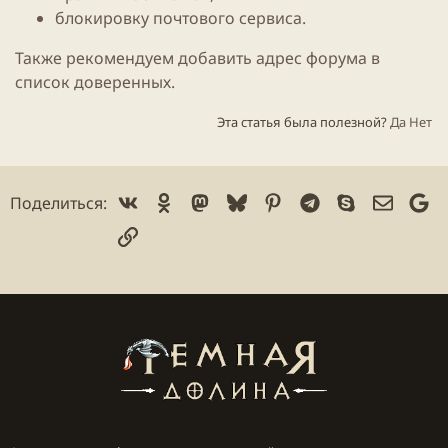
блокировку почтового сервиса.
Также рекомендуем добавить адрес форума в
список доверенных.
Эта статья была полезной?
Да
Нет
Vk
Ok
Mastodon
Bluesky
Pinterest
Telegram
Skype
Электр
Go
Поделиться:
Ссылка