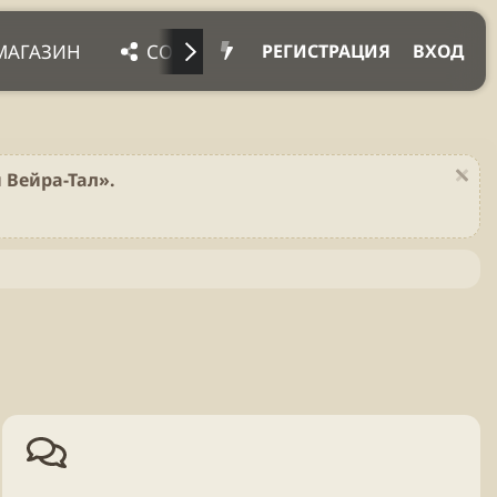
МАГАЗИН
СОЦ. СЕТИ
ПРОЧЕЕ
ПОД
РЕГИСТРАЦИЯ
ВХОД
 Вейра-Тал».