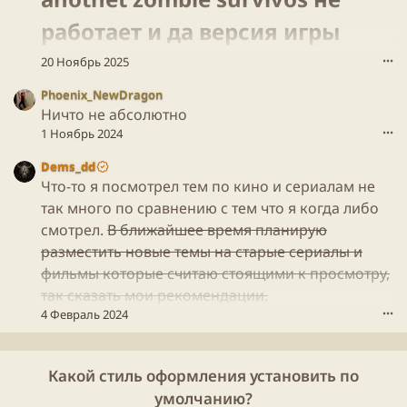
с
e
а
работает и да версия игры
н
л
а
(
совпадает​
20 Ноябрь 2025
•••
п
а
и
)
Phoenix_NewDragon
с
в
Ничто не абсолютно
а
п
л
1 Ноябрь 2024
•••
р
(
о
а
Dems_dd
ф
)
Что-то я посмотрел тем по кино и сериалам не
и
в
так много по сравнению с тем что я когда либо
л
п
е
смотрел.
В ближайшее время планирую
р
L
разместить новые темы на старые сериалы и
о
i
ф
фильмы которые считаю стоящими к просмотру,
a
и
так сказать мои рекомендации.
N
л
d
4 Февраль 2024
•••
е
r
L
Y
i
.
a
Какой стиль оформления установить по
N
умолчанию?