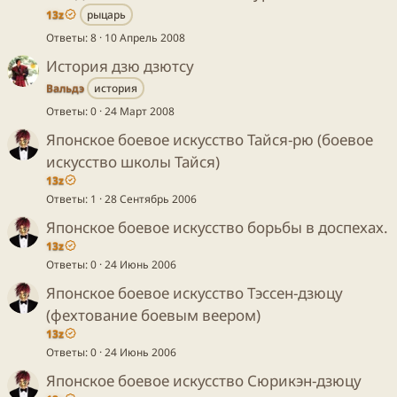
13z
рыцарь
Ответы
8
10 Апрель 2008
История дзю дзютсу
Вальдэ
история
Ответы
0
24 Март 2008
Японское боевое искусство Тайся-рю (боевое
искусство школы Тайся)
13z
Ответы
1
28 Сентябрь 2006
Японское боевое искусство борьбы в доспехах.
13z
Ответы
0
24 Июнь 2006
Японское боевое искусство Тэссен-дзюцу
(фехтование боевым веером)
13z
Ответы
0
24 Июнь 2006
Японское боевое искусство Сюрикэн-дзюцу