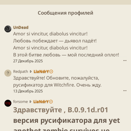
Сообщения профилей
UnDead
Amor si vincitur, diabolus vincitur!
Любовь побеждает — дьявол падёт!
Amor si vincitur, diabolus vincitur!
В этой битве любовь — мой последний оплот!
27 Декабрь 2025
•••
R
Redpath
LiaNdrY
e
Здравствуйте! Обновите, пожалуйста,
d
русификатор для Witchfire. Очень жду.
p
13 Декабрь 2025
•••
a
t
f
forsome
LiaNdrY
h
o
Здравствуйте , B.0.9.1d.r01
н
r
а
версия русификатора для yet
s
п
o
и
anothet zombie survivos не
m