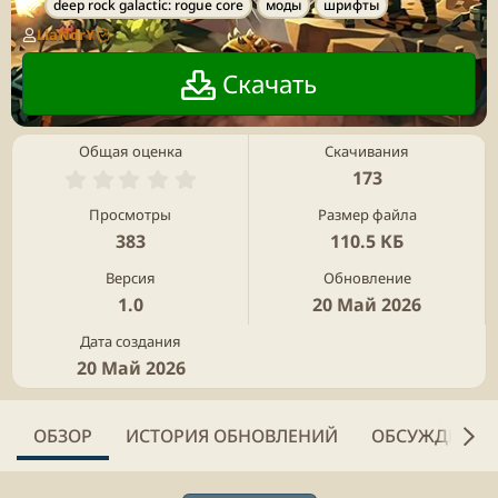
Т
deep rock galactic: rogue core
моды
шрифты
е
LiaNdrY
г
Скачать
и
Общая оценка
Скачивания
0
173
.
0
Просмотры
Размер файла
0
383
110.5 KБ
з
в
Версия
Обновление
ё
1.0
20 Май 2026
з
д
Дата создания
20 Май 2026
ОБЗОР
ИСТОРИЯ ОБНОВЛЕНИЙ
ОБСУЖДЕНИЕ