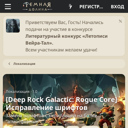
РЕГИСТРАЦИЯ
ВХОД
Приветствуем Вас, Гость! Начались
подачи на участие в конкурсе
Литературный конкурс «Летописи
Вейра-Тал».
Всем участникам желаем удачи!
Локализация
Локализация
·
1.0
[Deep Rock Galactic: Rogue Core]
Исправление шрифтов
Замена шрифтов с кириллицей на более
"атмосферные".