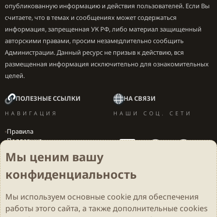
опубликованную информацию и действия пользователей. Если Вы
считаете, что в темах и сообщениях может содержаться
информация, запрещенная УК РФ, либо материал защищенный
авторскими правами, просим незамедлительно сообщить
Администрации. Данный ресурс не призыв к действию, вся
размещенная информация исключительно для ознакомительных
целей.
ПОЛЕЗНЫЕ ССЫЛКИ
НА СВЯЗИ
НАВИГАЦИЯ
НАШИ СОЦ. СЕТИ
Правила
Поддержка
Вакансии
Мы ценим вашу
Локализация игр
конфиденциальность
Мы используем основные
cookie
для обеспечения
Cookies
Darkdale - Основа [v.2.3.2 rc1] 🔥
Русский (RU)
работы этого сайта, а также дополнительные cookies
Обратная связь
Условия и правила