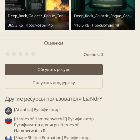
Deep_Rock_Galactic_Rogue_Core_01.webp
Deep_Rock_Galactic_Rogue_Core_02.webp
365.3 KБ · Просмотры: 46
116.5 KБ · Просмотры: 48
Оценки
0
Оценок: 0
.
0
0
Обсудить ресурс
з
в
ё
Получить поддержку
з
д
Другие ресурсы пользователя LiaNdrY
[Atlantica] Русификатор
[Heroes of Hammerwatch II] Русификатор
Русификатор для игры Heroes of
Hammerwatch II
[Shape Shifter: Formation] Русификатор