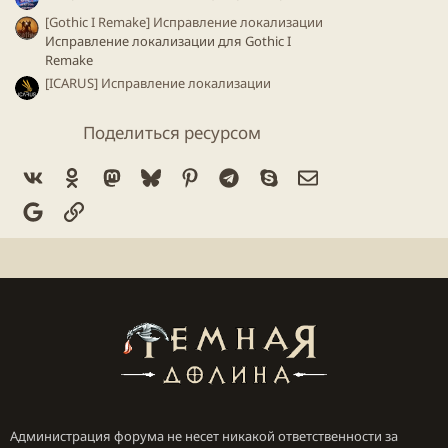
[Gothic I Remake] Исправление локализации
Исправление локализации для Gothiс I
Remake
[ICARUS] Исправление локализации
Поделиться ресурсом
Vk
Ok
Mastodon
Bluesky
Pinterest
Telegram
Skype
Электронная по
Google
Ссылка
Администрация форума не несет никакой ответственности за