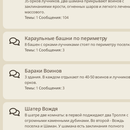
35 орков лучников. Два шамана прикрывают воинов с
заклинаниями ярости, огненных шаров и легкого лечен
массового.
Темы
1
Сообщения
104
Караульные башни по периметру
8 башен с орками-лучниками стоят по периметру поселк
Темы
1
Сообщения
3
Бараки Воинов
3 здания. В каждом отдыхают по 40-50 воинов и лучнико
орков.
Темы
1
Сообщения
3
Шатер Вождя
В шатре две комнаты: в первой поджидают два Тролля с
огромными каменными дубинами. Во второй - Вождь
поселка и Шаман. У шамана есть заклинания полного