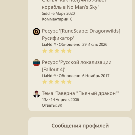
корабль в No Man’s Sky'
Sidd
6 Март 2020
Комментарии: 0
Ресурс '[RuneScape: Dragonwilds]
Русификатор'
LiaNdrY
Обновлено:
29 Июль 2026
5
.
0
Ресурс 'Русской локализации
0
з
[Fallout 4]'
в
ё
LiaNdrY
Обновлено:
6 Ноябрь 2017
з
5
д
.
0
Тема 'Таверна "Пьяный дракон"'
0
з
13z
14 Апрель 2006
в
Ответы: 3К
ё
з
д
Сообщения профилей