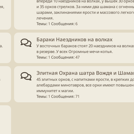
впереди 10 наездников на волках, у вышек 30 орко
ия,
и 35 орков стрелков. За ними два шамана с огнен
шарами, заклинаниями ярости и массового легког
лечения.
Темы
1
Сообщения
6
Бараки Наездников на волках
а.
У восточных бараков стоят 20 наездников на волка
в резерве. У всех Огромные мечи-копья.
Темы
1
Сообщения
47
Элитная Охрана шатра Вождя и Шама
в
45 элитных орков, с напитками ярости, в крепких до
алебардами минотавров, все орки имеют повыше
иммунитет к магии.
Темы
1
Сообщения
71