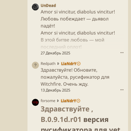
UnDead
Amor si vincitur, diabolus vincitur!
Любовь побеждает — дьявол
падёт!
Amor si vincitur, diabolus vincitur!
В этой битве любовь — мой
последний оплот!
27 Декабрь 2025
•••
R
Redpath
LiaNdrY
e
Здравствуйте! Обновите,
d
пожалуйста, русификатор для
p
Witchfire. Очень жду.
a
13 Декабрь 2025
•••
t
h
f
forsome
LiaNdrY
н
o
Здравствуйте ,
а
r
п
B.0.9.1d.r01
s
версия
и
o
с
русификатора для yet
m
а