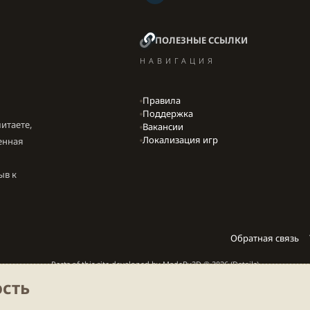
ПОЛЕЗНЫЕ ССЫЛКИ
НАВИГАЦИЯ
Правила
Поддержка
итаете,
Вакансии
Локализация игр
енная
ыв к
Обратная связь
Parts of this site developed by
MadeBy2D
© 2026 (
Details
)
сть
Локализация
LiaNdrY
Theming with
by:
Darkdale.org