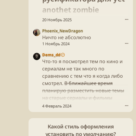
e
л
anothet zombie
н
(
а
а
survivos не работает и
20 Ноябрь 2025
•••
п
)
и
в
да версия игры
Phoenix_NewDragon
с
п
Ничто не абсолютно
а
р
совпадает​
л
1 Ноябрь 2024
•••
о
(
ф
а
Dems_dd
и
)
Что-то я посмотрел тем по кино и
л
в
е
сериалам не так много по
п
L
сравнению с тем что я когда либо
р
i
смотрел.
В ближайшее время
о
a
ф
планирую разместить новые темы
N
и
d
на старые сериалы и фильмы
л
r
которые считаю стоящими к
4 Февраль 2024
•••
е
Y
просмотру, так сказать мои
L
.
i
рекомендации.
a
Какой стиль оформления
N
установить по умолчанию?
d