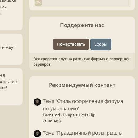
в воинов
0%
ными
о
Поддержите нас
Пожертвовать
Сборы
х и ждут
Все средства идут на развитие форума и поддержку
серверов.
на
спехах, с
Рекомендуемый контент
нный
Тема 'Стиль оформления форума
по умолчанию'
Dems_dd
Вчера в 12:43
Ответы: 0
Тема 'Праздничный розыгрыш в