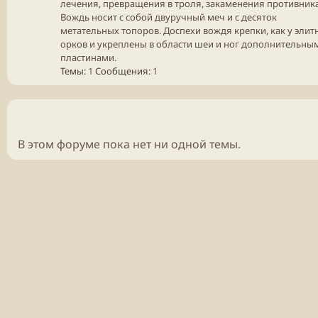
лечения, превращения в троля, закаменения противника
Вождь носит с собой двуручный меч и с десяток
метательных топоров. Доспехи вождя крепки, как у элит
орков и укреплены в области шеи и ног дополнительны
пластинами.
Темы
1
Сообщения
1
В этом форуме пока нет ни одной темы.