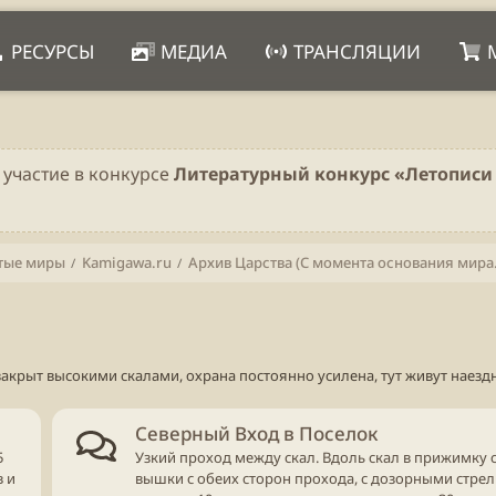
РЕСУРСЫ
МЕДИА
ТРАНСЛЯЦИИ
 участие в конкурсе
Литературный конкурс «Летописи 
тые миры
Kamigawa.ru
Архив Царс
крыт высокими скалами, охрана постоянно усилена, тут живут наездн
Северный Вход в Поселок
5
Узкий проход между скал. Вдоль скал в прижимку с
в и
вышки с обеих сторон прохода, с дозорными стрел