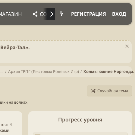
МАГАЗИН
СОЦ. СЕТИ
ПРОЧЕЕ
ПОД
РЕГИСТРАЦИЯ
ВХОД
Вейра-Тал».
тва (С момента основания мира и по сей день)
Архив ТРПГ (Текстовых Ролевых Игр)
Холмы южнее Норгонда.
Случайная тема
ики на волках.
Прогресс уровня
тоят 4
ками,