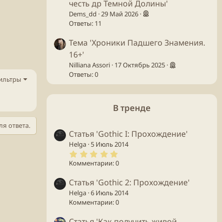
честь др Темной Долины'
Dems_dd
29 Май 2026
Ответы: 11
Тема 'Хроники Падшего Знамения.
16+'
Nilliana Assori
17 Октябрь 2025
Ответы: 0
ильтры
В тренде
ля ответа.
Статья 'Gothic I: Прохождение'
Helga
5 Июль 2014
5
.
Комментарии: 0
0
0
з
Статья 'Gothic 2: Прохождение'
в
Helga
6 Июль 2014
ё
з
Комментарии: 0
д
Статья 'Как получить живой