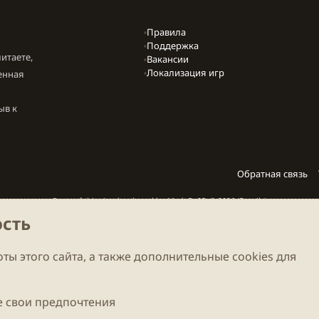
Правила
Поддержка
итаете,
Вакансии
Локализация игр
енная
ыв к
Обратная связь
Parts of this site developed by
MadeBy2D
© 2026 (
Details
)
сть
Локализация
LiaNdrY
Theming with
by:
Darkdale.org
ты этого сайта, а также дополнительные cookies для
 свои предпочтения