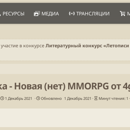
РЕСУРСЫ
МЕДИА
ТРАНСЛЯЦИИ
 участие в конкурсе
Литературный конкурс «Летописи 
ika - Новая (нет) MMORPG от 
Д
В
1 Декабрь 2021
Обновлено
1 Декабрь 2021
Минут чтения: 1
а
р
т
е
а
м
п
я
у
ч