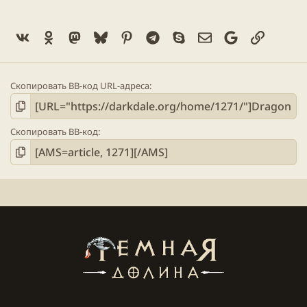
Vk
Ok
Mastodon
Bluesky
Pinterest
Telegram
Skype
Электронная поч
Google
Ссылка
Скопировать BB-код URL-адреса
Скопировать BB-код