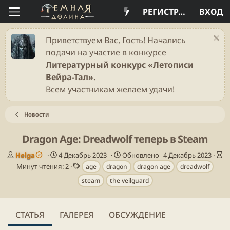
РЕГИСТРАЦИЯ
ВХОД
Приветствуем Вас, Гость! Начались
подачи на участие в конкурсе
Литературный конкурс «Летописи
Вейра-Тал».
Всем участникам желаем удачи!
Новости
Dragon Age: Dreadwolf теперь в Steam
А
Д
В
Helga
4 Декабрь 2023
Обновлено
4 Декабрь 2023
в
а
Т
р
Минут чтения: 2
age
dragon
dragon age
dreadwolf
т
т
е
е
steam
the veilguard
о
а
г
м
р
п
и
я
у
ч
б
т
СТАТЬЯ
ГАЛЕРЕЯ
ОБСУЖДЕНИЕ
л
е