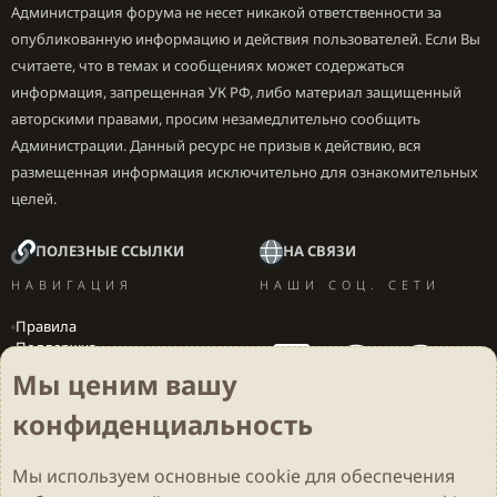
Администрация форума не несет никакой ответственности за
опубликованную информацию и действия пользователей. Если Вы
считаете, что в темах и сообщениях может содержаться
информация, запрещенная УК РФ, либо материал защищенный
авторскими правами, просим незамедлительно сообщить
Администрации. Данный ресурс не призыв к действию, вся
размещенная информация исключительно для ознакомительных
целей.
ПОЛЕЗНЫЕ ССЫЛКИ
НА СВЯЗИ
НАВИГАЦИЯ
НАШИ СОЦ. СЕТИ
Правила
Поддержка
Вакансии
Мы ценим вашу
Локализация игр
конфиденциальность
Мы используем основные
cookie
для обеспечения
Cookies
Darkdale - Основа [v.2.3.2 rc1] 🔥
Русский (RU)