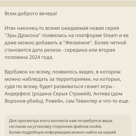
и
н
к
и
Всем доброго вечера!
а
я
ц
с
и
т
Итак наконец-то всеми ожидаемая новая серия
и
а
"Эры Дракона" появилась на платформе Steam и ее
т
даже можно добавить в "Желаемое". Более четкой
ь
и
становится дата релиза - середина или вторая
половина 2024 года.
Вдобавок ко всему, появилось видео, в котором
можно наблюдать за территориями, на которых,
судя по всему, будет развиваться сюжет игры -
Андерфелс (родина Серых Стражей), Антива (дом
Воронов-убийц), Ривейн, сам Тевинтер и что-то еще.
Для просмотра этого контента нам потребуется ваше
согласие на установку сторонних файлов cookie.
Более подробную информацию можно найти на нашей