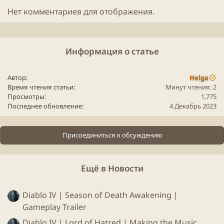
забытых и потерянных тайн из прошлого.
Нет комментариев для отображения.
И сейчас судьба этого мира в наших руках.
Информация о статье
Для просмотра этого контента нам потребуется ваше
согласие на установку сторонних файлов cookie.
Более подробную информацию можно найти на нашей
Автор
Helga
странице файлов cookie
.
Время чтения статьи
Минут чтения: 2
Принимать сторонние файлы Cookie
Просмотры
1,775
Последнее обновление
4 Декабрь 2023
Присоединиться к обсуждению
Ещё в Новости
Diablo IV | Season of Death Awakening |
Gameplay Trailer
Diablo IV | Lord of Hatred | Making the Music