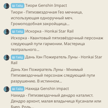
часть механик Хохо зависит от ее
ХП
, значит нам
Тиори Genshin Impact
📖 Гайд
нужно набрать как можно больше
ХП
. Тогда
Тиори - Пятизвездочная Гео мечница,
приступим к изучению конусов и реликвий.
использующая одноручный меч.
Громоподобная закройщица...
Конусы:
Искорка - Honkai Star Rail
📖 Гайд
Пятизвездочные варианты:
Искорка - Квантовый пятизвёздочный персонаж
следующий пути гармонии. Мастерица
театрального...
“Ночь страха”
- самый лучший вариант.
Дань Хэн Пожиратель Луны - Honkai Star
📖 Гайд
Rail
Дань Хэн Пожиратель Луны - Мнимый
“Время никого не ждёт”
- неплохая
Пятизвездочный персонаж следующий пути
альтернатива “ночи страха”.
разрушению. В истинном...
Четырёхзвёздочные варианты:
Нахида Genshin impact
📖 Гайд
Нахида - Пятизвездочный дендро каталист.
Дендро архонт, малая владычица Кусанали или
“Беседа после операции”
- лучший
Буер. Роль...