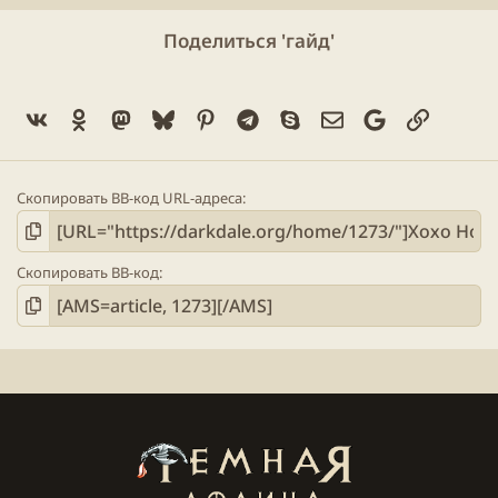
Поделиться 'гайд'
2 Скитальца блуждающего облака
+ 2
Вестника, блуждающего в хакерском
Vk
Ok
Mastodon
Bluesky
Pinterest
Telegram
Skype
Электронная поч
Google
Ссылка
пространстве
.
2 Вестника, блуждающего в хакерском
Скопировать BB-код URL-адреса
пространстве
+ 2 Долгоживущих ученика
Скопировать BB-код
2 Долгоживущих ученика
+ 2 Скитальца