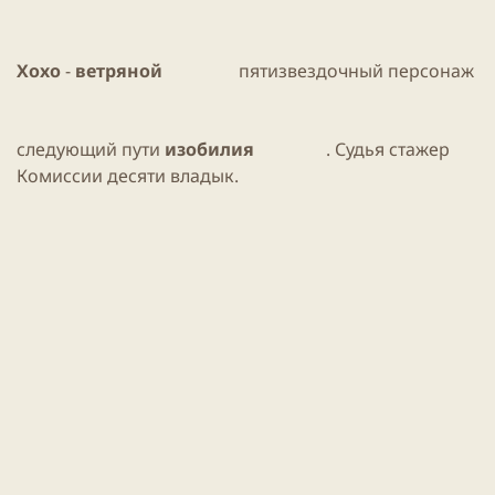
и
н
к
и
а
я
Хохо
-
ветряной
ц
пятизвездочный
персонаж
с
и
т
и
а
т
следующий пути
изобилия
. Судья стажер
ь
Комиссии десяти владык.
и