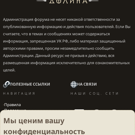
блуждающего облака
Основные характеристики:
Администрация форума не несет никакой ответственности за
Тело:
Бонус лечения
или
ХП%
разница минимальна
опубликованную информацию и действия пользователей. Если Вы
Ноги:
ХП%
или
Скорость
, скорость имеет место быть
считаете, что в темах и сообщениях может содержаться
если вы не берете “вестника”
информация, запрещенная УК РФ, либо материал защищенный
авторскими правами, просим незамедлительно сообщить
Примечание:
Администрации. Данный ресурс не призыв к действию, вся
Думаю из всех предложенных комбинаций лучшей
размещенная информация исключительно для ознакомительных
будет вторая и третья
целей.
Реликвии:
ПОЛЕЗНЫЕ ССЫЛКИ
НА СВЯЗИ
НАВИГАЦИЯ
НАШИ СОЦ. СЕТИ
2 Флота нестареющих
Правила
Поддержка
Вакансии
Мы ценим вашу
Локализация игр
2 Сломанных килья
конфиденциальность