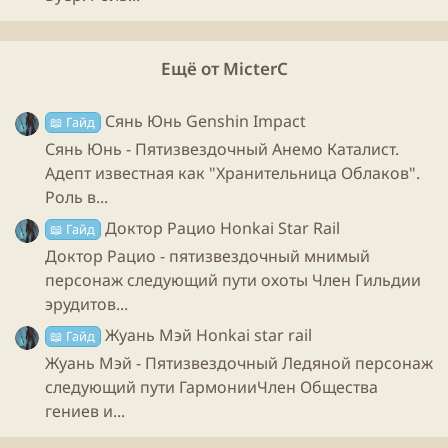
четырехзвездочный вариант.
Ещё от MicterC
“Общие чувства”
- неплохая альтернатива
“беседе”.
Сянь Юнь Genshin Impact
📖 Гайд
Сянь Юнь - Пятизвездочный Анемо Каталист.
Адепт известная как "Хранительница Облаков".
“Равноценный обмен”
- затычка, если вообще
Роль в...
ставить нечего подойдет.
Доктор Рацио Honkai Star Rail
📖 Гайд
Доктор Рацио - пятизвездочный мнимый
"Эй, я здесь"
-
новый конус, тоже встанет
персонаж следующий пути охоты Член Гильдии
хорошо
.
эрудитов...
Жуань Мэй Honkai star rail
📖 Гайд
Реликвии:
Жуань Мэй - Пятизвездочный Ледяной персонаж
следующий пути ГармонииЧлен Общества
гениев и...
4 Скитальца блуждающего облака