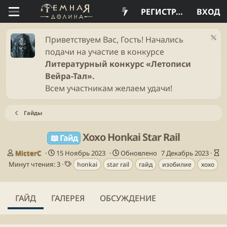
РЕГИСТРАЦИЯ
ВХОД
Приветствуем Вас, Гость! Начались
подачи на участие в конкурсе
Литературный конкурс «Летописи
Вейра-Тал».
Всем участникам желаем удачи!
Гайды
Хохо Honkai Star Rail
📖 Гайд
А
Д
В
MicterC
15 Ноябрь 2023
Обновлено
7 Декабрь 2023
в
а
Т
р
Минут чтения: 3
honkai
star rail
гайд
изобилие
хохо
т
т
е
е
о
а
г
м
р
п
и
я
ГАЙД
ГАЛЕРЕЯ
ОБСУЖДЕНИЕ
у
ч
б
т
л
е