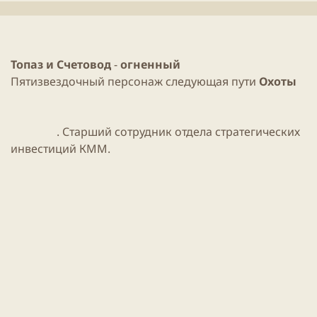
и
н
к
и
а
я
ц
с
и
т
Топаз и Счетовод
-
огненный
и
а
Пятизвездочный
персонаж
следующая пути
Охоты
т
ь
и
. Старший сотрудник отдела стратегических
инвестиций КММ.