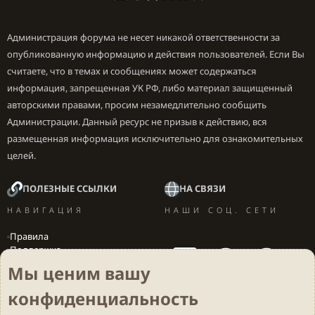
способности;
Администрация форума не несет никакой ответственности за
“Весенние потоки рек”
- имеет место быть,
опубликованную информацию и действия пользователей. Если Вы
есть варианты лучше, действие пассивной
считаете, что в темах и сообщениях может содержаться
способности зависит от удачи, в некотором роде;
информация, запрещенная УК РФ, либо материал защищенный
авторскими правами, просим незамедлительно сообщить
Администрации. Данный ресурс не призыв к действию, вся
“Назад во тьму”
- вариант не из лучших, для
размещенная информация исключительно для ознакомительных
ощутимого бонуса нужны пробуждения, а это долго
целей.
и дорого, к тому же половина пассивной
способности, очень ситуативна;
ПОЛЕЗНЫЕ ССЫЛКИ
НА СВЯЗИ
НАВИГАЦИЯ
НАШИ СОЦ. СЕТИ
“Остается лишь Тишина”
- второй по
Правила
Поддержка
эффективности вариант, среди четырехзвездочных
Вакансии
конусов.
Мы ценим вашу
Локализация игр
конфиденциальность
Подводя Итог:
“Тревога и блаженство”
Лучше нет,