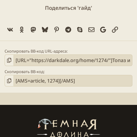
Поделиться 'гайд'
“В ночь”
- тоже может встать, и чувствоваться
будет более менее неплохо, за счёт высокой
Vk
Ok
Mastodon
Bluesky
Pinterest
Telegram
Skype
Электронная поч
Google
Ссылка
базовой скорости топаз.
Скопировать BB-код URL-адреса
Четырехзвездочные варианты:
“Фехтование”
Скопировать BB-код
- Лучший вариант после сигнатурного, за
счёт того, что атаки счетовода, которые дают бонус
топаз, являются много ударными из-за чего, стаков
фехтования дается много;
“Больше Подписок”
- вариант сомнительный,
из-за откровенно бесполезной пассивной