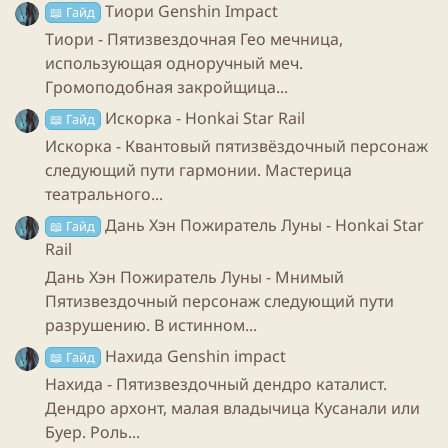
Теряет
статус “Поразительный Рост”
.
Тиори Genshin Impact
📖 Гайд
Тиори - Пятизвездочная Гео мечница,
Талант:
Как говорилось ранее, Топаз призывает
использующая одноручный меч.
отдельную сущность, “Счетовода”, который ходит
Громоподобная закройщица...
отдельно от топаз. Счетовод во время своего хода
Искорка - Honkai Star Rail
📖 Гайд
выполняет
бонус-атаку
, по противнику со
статусом
Искорка - Квантовый пятизвёздочный персонаж
“Справка о задолженности”
, огненный урон в
следующий пути гармонии. Мастерица
проценте от силы атаки Топаз
. Когда противник
театрального...
получает урон от
бонус-атаки союзника
, действие
счетовода продвигаться. Если Топаз
не способна
Дань Хэн Пожиратель Луны - Honkai Star
📖 Гайд
сражаться
(
заморожена, под эффектом
Rail
заключения(от мнимого противника) или
Дань Хэн Пожиратель Луны - Мнимый
связывания(от квантового противника), под
Пятизвездочный персонаж следующий пути
захватом “руки” Сварога, гипноза кафки или смерти
разрушению. В истинном...
топаз и т.д.
), то счетовод не ходит.
Нахида Genshin impact
📖 Гайд
Нахида - Пятизвездочный дендро каталист.
Сложно? Да я вас понимаю, но нам нужно понять 2
Дендро архонт, малая владычица Кусанали или
вещи, первая: Большую часть урона Топаз вносит с
Буер. Роль...
помощью счетовода, Вторая, урон Счетовода