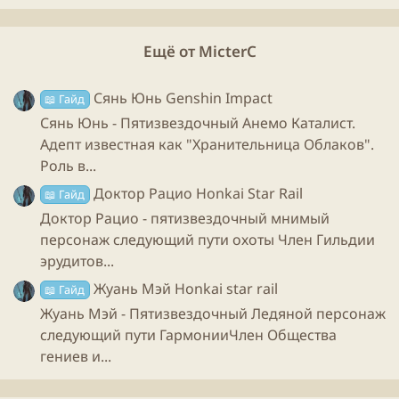
считается от его силы атаки, а сила атаки счетовода
зависит от силы атаки топаз.
Ещё от MicterC
Теперь
конусы
:
Сянь Юнь Genshin Impact
📖 Гайд
Пятизвездочные варианты:
“Тревога и блаженство”
Сянь Юнь - Пятизвездочный Анемо Каталист.
Адепт известная как "Хранительница Облаков".
Роль в...
- лучший пятизвездочный вариант;
Доктор Рацио Honkai Star Rail
📖 Гайд
Доктор Рацио - пятизвездочный мнимый
персонаж следующий пути охоты Член Гильдии
“Круиз по галактике”
- Неидеальный вариант,
эрудитов...
но он лучше, чем остальные пятизвездочные
Жуань Мэй Honkai star rail
варианты, из-за доступности и большой
📖 Гайд
универсальности;
Жуань Мэй - Пятизвездочный Ледяной персонаж
следующий пути ГармонииЧлен Общества
гениев и...
“Мертвецкий сон”
- тоже может встать, но его
пассивная способность будет срабатывать не часто;