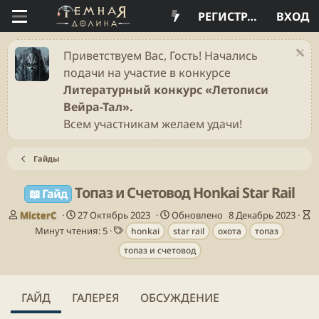
РЕГИСТРАЦИЯ
ВХОД
Приветствуем Вас, Гость! Начались
подачи на участие в конкурсе
Литературный конкурс «Летописи
Вейра-Тал».
Всем участникам желаем удачи!
Гайды
Топаз и Счетовод Honkai Star Rail
📖 Гайд
А
Д
В
MicterC
27 Октябрь 2023
Обновлено
8 Декабрь 2023
в
а
Т
р
Минут чтения: 5
honkai
star rail
охота
топаз
т
т
е
е
топаз и счетовод
о
а
г
м
р
п
и
я
у
ч
б
т
ГАЙД
ГАЛЕРЕЯ
ОБСУЖДЕНИЕ
л
е