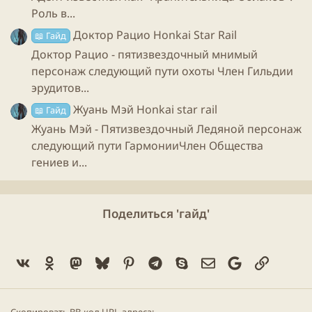
Роль в...
полезное мастерство в подстате, и полезная
пассивка на силу атаки.
Доктор Рацио Honkai Star Rail
📖 Гайд
Доктор Рацио - пятизвездочный мнимый
персонаж следующий пути охоты Член Гильдии
Крест копьё Китаин
- аналогично по статам,
эрудитов...
пронзающему луну, но имеет менее полезный
Жуань Мэй Honkai star rail
📖 Гайд
пассивный навык.
Жуань Мэй - Пятизвездочный Ледяной персонаж
следующий пути ГармонииЧлен Общества
Артефакты:
гениев и...
4 позолоченных снов
Или
Поделиться 'гайд'
Vk
Ok
Mastodon
Bluesky
Pinterest
Telegram
Skype
Электронная поч
Google
Ссылка
4 громогласных рёвов ярости
Основные статы: