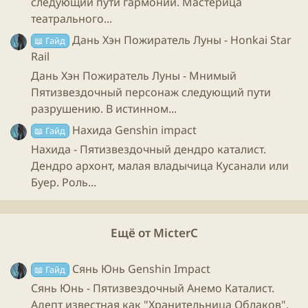
следующий пути гармонии. Мастерица
Посох алых песков
- самый лучший вариант.
театрального...
Дань Хэн Пожиратель Луны - Honkai Star
📖 Гайд
Rail
Нефритовый коршун
- Прекрасно встанет,
Дань Хэн Пожиратель Луны - Мнимый
для уравнивания критов.
Пятизвездочный персонаж следующий пути
разрушению. В истинном...
Усмиритель бед
- худо, бедно, но будет
Нахида Genshin impact
📖 Гайд
работать, вариант ну максимум как затычка.
Нахида - Пятизвездочный дендро каталист.
Дендро архонт, малая владычица Кусанали или
Четырехзвездочные варианты:
Буер. Роль...
Копье послание ветров
- лучший
Ещё от MicterC
четырехзвездочный вариант, если повезло забрать с
ивента встанет как влитое.
Сянь Юнь Genshin Impact
📖 Гайд
Сянь Юнь - Пятизвездочный Анемо Каталист.
Адепт известная как "Хранительница Облаков".
Пронзающий луну
- крафтовое копьё сумеру,