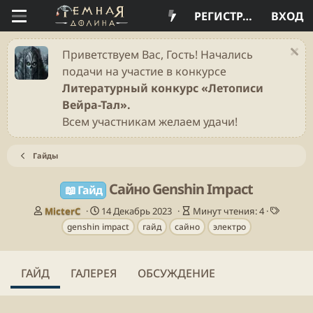
РЕГИСТРАЦИЯ
ВХОД
Приветствуем Вас, Гость! Начались
подачи на участие в конкурсе
Литературный конкурс «Летописи
Вейра-Тал».
Всем участникам желаем удачи!
Гайды
Сайно Genshin Impact
📖 Гайд
А
Д
В
Т
MicterC
14 Декабрь 2023
Минут чтения: 4
в
а
р
е
genshin impact
гайд
сайно
электро
т
т
е
г
о
а
м
и
р
п
я
ГАЙД
ГАЛЕРЕЯ
ОБСУЖДЕНИЕ
у
ч
б
т
л
е