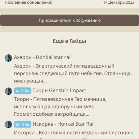
Последнее обновление
14 Декабрь 2023
Талант 3:
увеличивает урон обычной атаки при
взрыве стихий на
150% от мастерства стихий
и
Присоединиться к обсуждению
увеличивает
урон от молнии
при активации
альтернативной ешки на
250% от его мастерства
стихий.
Ещё в Гайды
Примечание:
действие второго пассивного таланта
Ахерон - Honkai star rail
описан в альтернативном навыке.
Ахерон - Электрический пятизвездочный
персонаж следующий пути небытие. Странница,
Мы разобрали навыки, и думаю самое время
именующая...
уточнить, что Сайно играет через дендро реакции,
Тиори Genshin Impact
📖 Гайд
если это не стало очевидным.
Тиори - Пятизвездочная Гео мечница,
использующая одноручный меч.
Теперь разберём
оружие:
Громоподобная закройщица...
Пятизвездочные варианты:
Искорка - Honkai Star Rail
📖 Гайд
Искорка - Квантовый пятизвёздочный персонаж