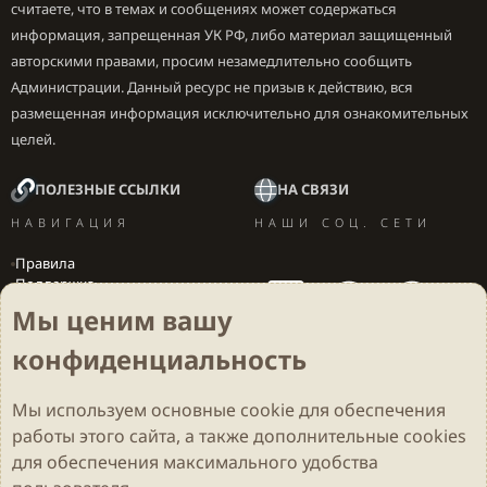
считаете, что в темах и сообщениях может содержаться
информация, запрещенная УК РФ, либо материал защищенный
авторскими правами, просим незамедлительно сообщить
Администрации. Данный ресурс не призыв к действию, вся
размещенная информация исключительно для ознакомительных
целей.
ПОЛЕЗНЫЕ ССЫЛКИ
НА СВЯЗИ
НАВИГАЦИЯ
НАШИ СОЦ. СЕТИ
Правила
Поддержка
Вакансии
Мы ценим вашу
Локализация игр
конфиденциальность
Мы используем основные
cookie
для обеспечения
Cookies
Darkdale - Основа [v.2.3.2 rc1] 🔥
Русский (RU)
работы этого сайта, а также дополнительные cookies
Обратная связь
Условия и правила
для обеспечения максимального удобства
Политика конфиденциальности
Помощь
R
S