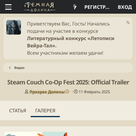
РЕГИСТРАЦИЯ
ВХОД
Приветствуем Вас, Гость! Начались
подачи на участие в конкурсе
Литературный конкурс «Летописи
Вейра-Тал».
Всем участникам желаем удачи!
Видео
Steam Couch Co-Op Fest 2025: Official Trailer
А
Д
Призрак Долины
11 Февраль 2025
в
а
т
т
о
а
СТАТЬЯ
ГАЛЕРЕЯ
р
п
у
б
л