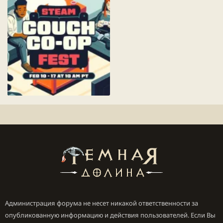
и
к
а
ц
и
и
Steam Couch Co-Op Fest 2025： Official Trailer.38.webp
89.4 KБ · Просмотры: 43
Администрация форума не несет никакой ответственности за
опубликованную информацию и действия пользователей. Если Вы