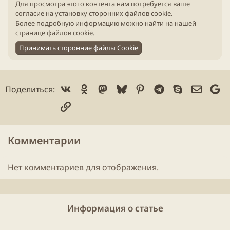
и
Для просмотра этого контента нам потребуется ваше
к
согласие на установку сторонних файлов cookie.
а
Более подробную информацию можно найти на нашей
ц
странице файлов cookie
.
и
Принимать сторонние файлы Cookie
и
Vk
Ok
Mastodon
Bluesky
Pinterest
Telegram
Skype
Электр
Go
Поделиться:
Ссылка
Комментарии
Нет комментариев для отображения.
Информация о статье