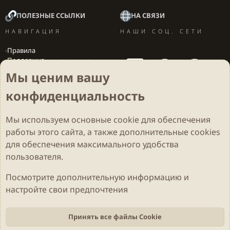
ПОЛЕЗНЫЕ ССЫЛКИ
НА СВЯЗИ
НАВИГАЦИЯ
НАШИ СОЦ. СЕТИ
Правила
Поддержка
Вакансии
Мы ценим вашу
Локализация игр
конфиденциальность
Мы используем основные
cookie
для обеспечения
Cookies
Darkdale - Основа [v.2.3.2 rc1] 🔥
Русский (RU)
работы этого сайта, а также дополнительные cookies
Обратная связь
Условия и правила
для обеспечения максимального удобства
Политика конфиденциальности
Помощь
R
S
пользователя.
S
Parts of this site developed by
MadeBy2D
© 2026 (
Details
)
Посмотрите дополнительную информацию и
настройте свои предпочтения
Локализация
LiaNdrY
Theming with
by:
Darkdale.org
Принять все файлы Cookie