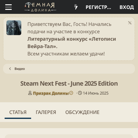
РЕГИСТРАЦИЯ
ВХОД
Приветствуем Вас, Гость! Начались
подачи на участие в конкурсе
Литературный конкурс «Летописи
Вейра-Тал».
Всем участникам желаем удачи!
Видео
Steam Next Fest - June 2025 Edition
А
Д
Призрак Долины
14 Июнь 2025
в
а
т
т
о
а
СТАТЬЯ
ГАЛЕРЕЯ
ОБСУЖДЕНИЕ
р
п
у
б
л