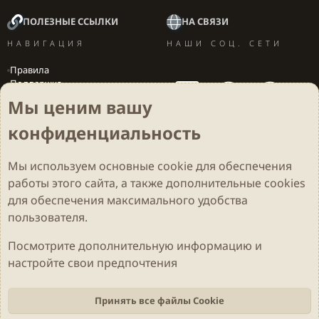
ПОЛЕЗНЫЕ ССЫЛКИ
НА СВЯЗИ
НАВИГАЦИЯ
НАШИ СОЦ. СЕТИ
Правила
Поддержка
Вакансии
Мы ценим вашу
Локализация игр
конфиденциальность
Мы используем основные
cookie
для обеспечения
Cookies
Darkdale - Основа [v.2.3.2 rc1] 🔥
Русский (RU)
работы этого сайта, а также дополнительные cookies
Обратная связь
Условия и правила
для обеспечения максимального удобства
Политика конфиденциальности
Помощь
R
S
пользователя.
S
Parts of this site developed by
MadeBy2D
© 2026 (
Details
)
Посмотрите дополнительную информацию и
настройте свои предпочтения
Локализация
LiaNdrY
Theming with
by:
Darkdale.org
Принять все файлы Cookie