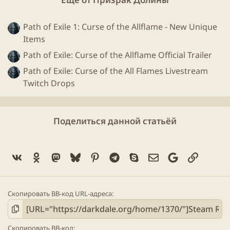
Path of Exile 1: Curse of the Allflame - New Unique
Items
Path of Exile: Curse of the Allflame Official Trailer
Path of Exile: Curse of the All Flames Livestream
Twitch Drops
Поделиться данной статьёй
Vk
Ok
Mastodon
Bluesky
Pinterest
Telegram
Skype
Электронная поч
Google
Ссылка
Скопировать BB-код URL-адреса
Скопировать BB-код