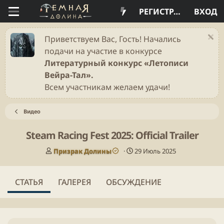
РЕГИСТРАЦИЯ
ВХОД
Приветствуем Вас, Гость! Начались
подачи на участие в конкурсе
Литературный конкурс «Летописи
Вейра-Тал».
Всем участникам желаем удачи!
Видео
Steam Racing Fest 2025: Official Trailer
А
Д
Призрак Долины
29 Июль 2025
в
а
т
т
о
а
СТАТЬЯ
ГАЛЕРЕЯ
ОБСУЖДЕНИЕ
р
п
у
б
л