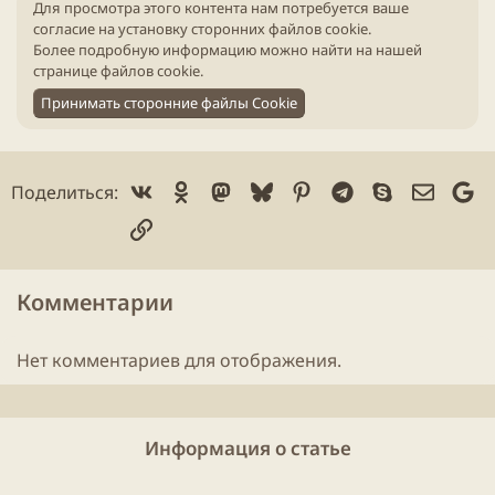
и
Для просмотра этого контента нам потребуется ваше
к
согласие на установку сторонних файлов cookie.
а
Более подробную информацию можно найти на нашей
ц
странице файлов cookie
.
и
Принимать сторонние файлы Cookie
и
Vk
Ok
Mastodon
Bluesky
Pinterest
Telegram
Skype
Электр
Go
Поделиться:
Ссылка
Комментарии
Нет комментариев для отображения.
Информация о статье