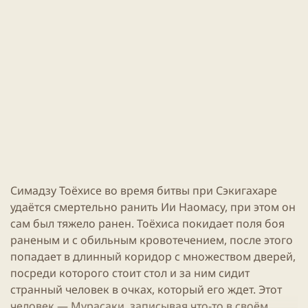
и
н
к
и
а
я
ц
с
и
т
и
а
т
ь
и
Симадзу Тоёхисе во время битвы при Сэкигахаре
удаётся смертельно ранить Ии Наомасу, при этом он
сам был тяжело ранен. Тоёхиса покидает поля боя
раненым и с обильным кровотечением, после этого
попадает в длинный коридор с множеством дверей,
посреди которого стоит стол и за ним сидит
странный человек в очках, который его ждет. Этот
человек — Мурасаки, записывая что-то в своём