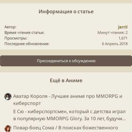
северную часть континента, и в настоящее время
пытается вторгнуться на юг через крепость на
Информация о статье
севере страны под названием Карнеад. Между тем,
организация «Октябристы» — группа людей-магов,
Автор
Jerril
для которых этот мир родной, пытаются найти и
Время чтения статьи
Минут чтения: 2
свести вместе как можно больше всевозможных
Просмотры
1,671
Скитальцев, чтобы спасти свой мир от жестоких
Последнее обновление
6 Апрель 2018
Эндов.
Присоединиться к обсуждению
Ещё в Аниме
Аватар Короля - Лучшее аниме про MMORPG и
киберспорт
Е Сю - киберспортсмен, который с детства играл
в популярную MMORPG Glory. За 10 лет, будучи...
Повар-боец Сома / В поисках божественного