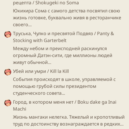
рецепта / Shokugeki no Soma
Юкихира Сома с самого детства посвятил свою
жизнь готовке, буквально живя в ресторанчике
своего...
Труська, Чулко и пресвятой Подвяз / Panty &
Stocking with Garterbelt
Между небом и преисподней раскинулся
огромный Датэн-сити, где миллионы людей
живут обычной...
Убей или умри / Kill la Kill
События происходят в школе, управляемой с
помощью грубой силы президентом
студенческого совета...
Город, в котором меня нет / Boku dake ga Inai
Machi
Жизнь мангаки нелегка. Тяжелый и кропотливый
труд по достоинству вознаграждается в редких...