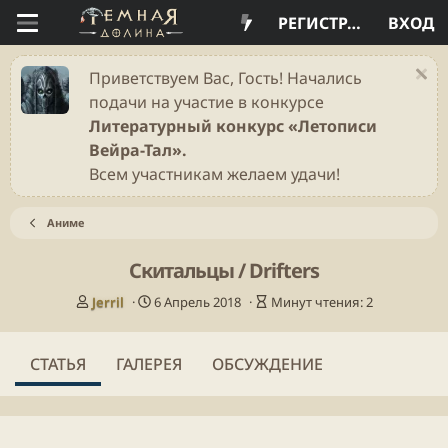
РЕГИСТРАЦИЯ
ВХОД
Приветствуем Вас, Гость! Начались
подачи на участие в конкурсе
Литературный конкурс «Летописи
Вейра-Тал».
Всем участникам желаем удачи!
Аниме
Скитальцы / Drifters
А
Д
В
Jerril
6 Апрель 2018
Минут чтения: 2
в
а
р
т
т
е
о
а
м
СТАТЬЯ
ГАЛЕРЕЯ
ОБСУЖДЕНИЕ
р
п
я
у
ч
б
т
л
е