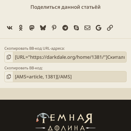
Поделиться данной статьёй
Vk
Ok
Mastodon
Bluesky
Pinterest
Telegram
Skype
Электронная поч
Google
Ссылка
Скопировать BB-код URL-адреса
Скопировать BB-код