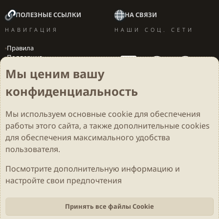
ПОЛЕЗНЫЕ ССЫЛКИ
НА СВЯЗИ
НАВИГАЦИЯ
НАШИ СОЦ. СЕТИ
Правила
Поддержка
Вакансии
Мы ценим вашу
Локализация игр
конфиденциальность
Мы используем основные
cookie
для обеспечения
Cookies
Darkdale - Основа [v.2.3.2 rc1] 🔥
Русский (RU)
работы этого сайта, а также дополнительные cookies
Обратная связь
Условия и правила
для обеспечения максимального удобства
Политика конфиденциальности
Помощь
R
S
пользователя.
S
Parts of this site developed by
MadeBy2D
© 2026 (
Details
)
Посмотрите дополнительную информацию и
настройте свои предпочтения
Локализация
LiaNdrY
Theming with
by:
Darkdale.org
Принять все файлы Cookie