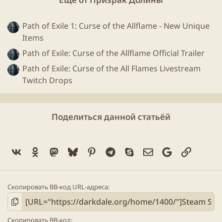
Path of Exile 1: Curse of the Allflame - New Unique
Items
Path of Exile: Curse of the Allflame Official Trailer
Path of Exile: Curse of the All Flames Livestream
Twitch Drops
Поделиться данной статьёй
Vk
Ok
Mastodon
Bluesky
Pinterest
Telegram
Skype
Электронная поч
Google
Ссылка
Скопировать BB-код URL-адреса
Скопировать BB-код