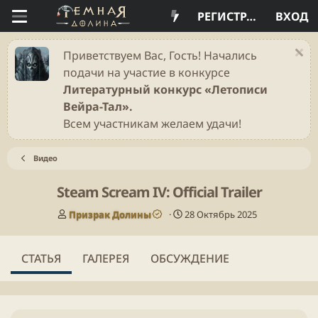
РЕГИСТРАЦИЯ
ВХОД
Приветствуем Вас, Гость! Начались
подачи на участие в конкурсе
Литературный конкурс «Летописи
Вейра-Тал».
Всем участникам желаем удачи!
Видео
Steam Scream IV: Official Trailer
А
Д
Призрак Долины
28 Октябрь 2025
в
а
т
т
о
а
СТАТЬЯ
ГАЛЕРЕЯ
ОБСУЖДЕНИЕ
р
п
у
б
л