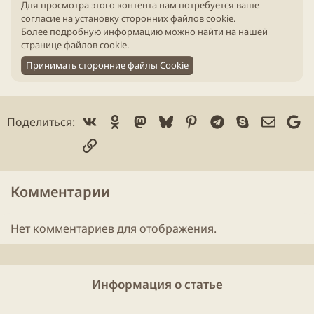
и
Для просмотра этого контента нам потребуется ваше
к
согласие на установку сторонних файлов cookie.
а
Более подробную информацию можно найти на нашей
ц
странице файлов cookie
.
и
Принимать сторонние файлы Cookie
и
Vk
Ok
Mastodon
Bluesky
Pinterest
Telegram
Skype
Электр
Go
Поделиться:
Ссылка
Комментарии
Нет комментариев для отображения.
Информация о статье