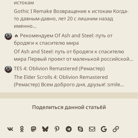
получении заветного «Level-up» автоматически
истокам
будут подрастать три любимые полосочки – красная
Gothic I Remake Возвращение к истокам Когда-
(здоровье) , синяя (магия) и зеленая (выносливость).
то давным-давно, лет 20 с лишним назад
А во-вторых, герой сможет выбрать одну
именно...
уникальную способность на манер Fallout 3.
🔥 Рекомендуем
Of Ash and Steel: путь от
Потолок прокачки установлен на отметке в 50
бродяги к спасителю мира
уровней. Самое приятное, что совершенствовать
Of Ash and Steel: путь от бродяги к спасителю
своего подотчетного персонажа можно и после
мира Первый проект от маленькой российской...
достижения 50-го уровня – просто прокачка будет
идти медленнее, чем раньше.
TES 4: Oblivion Remastered (Ремастер)
The Elder Scrolls 4: Oblivion Remastered
Боевая система станет более «динамичной и
(Ремастер) Всем доброго дня, друзья! :smile...
требующей тактики». В первую очередь за счет
большущего нововведения – игрок сможет
сражаться, держа по оружию в каждой руке. Хотя
Поделиться данной статьёй
двумя мечами и кинжалами дело не
ограничивается. Ведь мы сможем «вкладывать» в
каждую руку героя как различное оружие, так и
Vk
Ok
Mastodon
Bluesky
Pinterest
Telegram
Skype
Электронная поч
Google
Ссылка
магические заклинания.