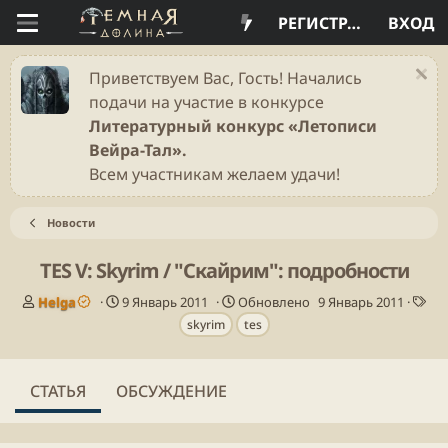
РЕГИСТРАЦИЯ
ВХОД
Приветствуем Вас, Гость! Начались
подачи на участие в конкурсе
Литературный конкурс «Летописи
Вейра-Тал».
Всем участникам желаем удачи!
Новости
TES V: Skyrim / "Скайрим": подробности
А
Д
Т
Helga
9 Январь 2011
Обновлено
9 Январь 2011
в
а
е
skyrim
tes
т
т
г
о
а
и
р
п
СТАТЬЯ
ОБСУЖДЕНИЕ
у
б
л