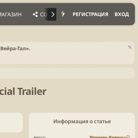
МАГАЗИН
СОЦ. СЕТИ
ПРОЧЕЕ
ПОД
РЕГИСТРАЦИЯ
ВХОД
Вейра-Тал».
ial Trailer
Информация о статье
Автор
Призрак Долины