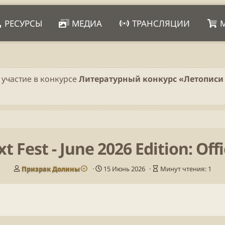
РЕСУРСЫ
МЕДИА
ТРАНСЛЯЦИИ
 участие в конкурсе
Литературный конкурс «Летописи 
 Fest - June 2026 Edition: Offic
А
Д
В
Призрак Долины
15 Июнь 2026
Минут чтения: 1
в
а
р
т
т
е
о
а
м
р
п
я
у
ч