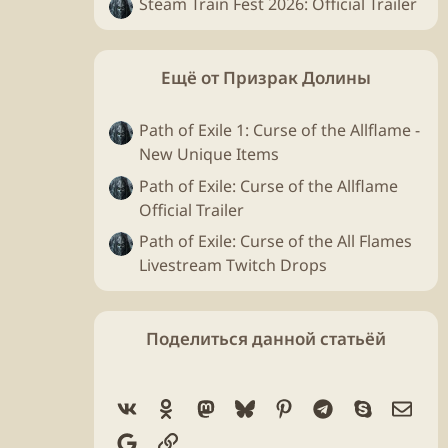
Steam Train Fest 2026: Official Trailer
Ещё от Призрак Долины
Path of Exile 1: Curse of the Allflame -
New Unique Items
Path of Exile: Curse of the Allflame
Official Trailer
Path of Exile: Curse of the All Flames
Livestream Twitch Drops
Поделиться данной статьёй
Vk
Ok
Mastodon
Bluesky
Pinterest
Telegram
Skype
Элек
Google
Ссылка