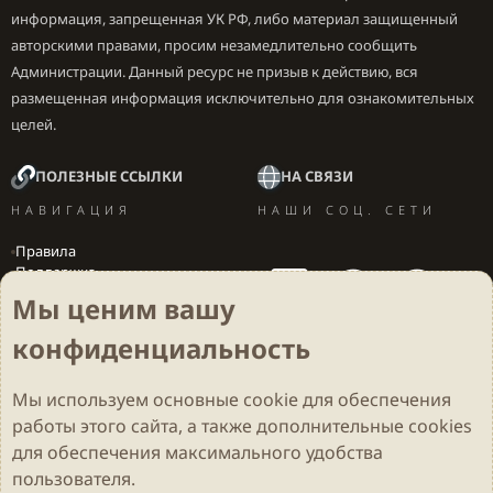
информация, запрещенная УК РФ, либо материал защищенный
авторскими правами, просим незамедлительно сообщить
Администрации. Данный ресурс не призыв к действию, вся
размещенная информация исключительно для ознакомительных
целей.
ПОЛЕЗНЫЕ ССЫЛКИ
НА СВЯЗИ
НАВИГАЦИЯ
НАШИ СОЦ. СЕТИ
Правила
Поддержка
Вакансии
Мы ценим вашу
Локализация игр
конфиденциальность
Мы используем основные
cookie
для обеспечения
Cookies
Darkdale - Основа [v.2.3.2 rc1] 🔥
Русский (RU)
работы этого сайта, а также дополнительные cookies
Обратная связь
Условия и правила
для обеспечения максимального удобства
Политика конфиденциальности
Помощь
R
S
пользователя.
S