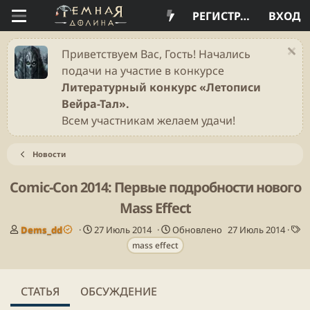
РЕГИСТРАЦИЯ
ВХОД
Приветствуем Вас, Гость! Начались
подачи на участие в конкурсе
Литературный конкурс «Летописи
Вейра-Тал».
Всем участникам желаем удачи!
Новости
Comic-Con 2014: Первые подробности нового
Mass Effect
А
Д
Т
Dems_dd
27 Июль 2014
Обновлено
27 Июль 2014
в
а
е
mass effect
т
т
г
о
а
и
р
п
СТАТЬЯ
ОБСУЖДЕНИЕ
у
б