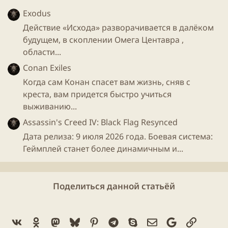
Exodus
Действие «Исхода» разворачивается в далёком
будущем, в скоплении Омега Центавра ,
области...
Conan Exiles
Когда сам Конан спасет вам жизнь, сняв с
креста, вам придется быстро учиться
выживанию...
Assassin's Creed IV: Black Flag Resynced
Дата релиза: 9 июля 2026 года. Боевая система:
Геймплей станет более динамичным и...
Поделиться данной статьёй
Vk
Ok
Mastodon
Bluesky
Pinterest
Telegram
Skype
Электронная поч
Google
Ссылка