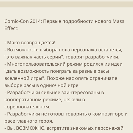
л
и
к
Comic-Con 2014: Первые подробности нового Mass
а
ц
Effect:
и
и
- Мако возвращается!
- Возможность выбора пола персонажа останется,
"это важная часть серии", говорят разработчики.
- Многопользовательский режим родился из идеи
"дать возможность поиграть за разные расы
вселенной игры". Похоже нас опять ограничат в
выборе расы в одиночной игре.
- Разработчики сильнее заинтересованы в
кооперативном режиме, нежели в
соревновательном.
- Разработчики не готовы говорить о композиторе и
расе главного героя.
- Вы, ВОЗМОЖНО, встретите знакомых персонажей