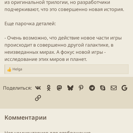
из оригинальной трилогии, но разработчики
подчеркивают, что это совершенно новая история.
Еще парочка деталей:
- Очень возможно, что действие новое части игры
происходит в совершенно другой галактике, в
неизведанных мирах. А фокус новой игры -
исследование этих миров и планет.
Helga
Р
е
а
Vk
Ok
Mastodon
Bluesky
Pinterest
Telegram
Skype
Электр
Go
Поделиться:
к
ц
Ссылка
и
и
:
Комментарии