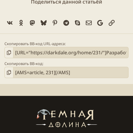
Поделиться данной статьёй
Vk
Ok
Mastodon
Bluesky
Pinterest
Telegram
Skype
Электронная поч
Google
Ссылка
Скопировать BB-код URL-адреса
Скопировать BB-код