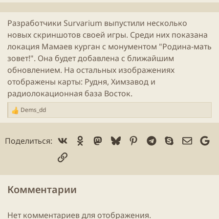
л
и
Разработчики Survarium выпустили несколько
к
новых скриншотов своей
игры
. Среди них показана
а
ц
локация Мамаев курган с монументом "Родина-мать
и
зовет!". Она будет добавлена с ближайшим
и
обновлением. На остальных изображениях
отображены карты: Рудня, Химзавод и
радиолокационная база Восток.
Dems_dd
Р
е
а
Vk
Ok
Mastodon
Bluesky
Pinterest
Telegram
Skype
Электр
Go
Поделиться:
к
ц
Ссылка
и
и
:
Комментарии
Нет комментариев для отображения.