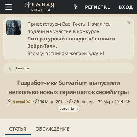
РЕГИСТРАЦИЯ
ВХОД
Приветствуем Вас, Гость! Начались
подачи на участие в конкурсе
Литературный конкурс «Летописи
Вейра-Тал».
Всем участникам желаем удачи!
Новости
Разработчики Survarium выпустили
несколько новых скриншотов своей игры
А
Д
Т
Nerzul
30 Март 2014
Обновлено
30 Март 2014
в
а
е
survarium
т
т
г
о
а
и
р
п
СТАТЬЯ
ОБСУЖДЕНИЕ
у
б