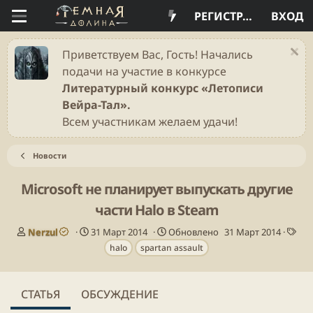
РЕГИСТРАЦИЯ
ВХОД
Приветствуем Вас, Гость! Начались
подачи на участие в конкурсе
Литературный конкурс «Летописи
Вейра-Тал».
Всем участникам желаем удачи!
Новости
Microsoft не планирует выпускать другие
части Halo в Steam
А
Д
Т
Nerzul
31 Март 2014
Обновлено
31 Март 2014
в
а
е
halo
spartan assault
т
т
г
о
а
и
р
п
СТАТЬЯ
ОБСУЖДЕНИЕ
у
б