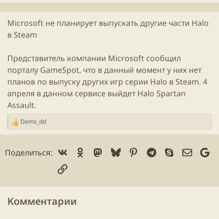
л
и
Microsoft
не планирует выпускать другие части
Halo
к
в
Steam
а
ц
и
Представитель компании
Microsoft
сообщил
и
порталу GameSpot, что в данный момент у них нет
планов по выпуску других игр серии
Halo
в
Steam
. 4
апреля в данном сервисе выйдет
Halo
Spartan
Assault
.
Dems_dd
Р
е
а
Vk
Ok
Mastodon
Bluesky
Pinterest
Telegram
Skype
Электр
Go
Поделиться:
к
ц
Ссылка
и
и
:
Комментарии