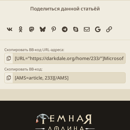
Поделиться данной статьёй
Vk
Ok
Mastodon
Bluesky
Pinterest
Telegram
Skype
Электронная поч
Google
Ссылка
Скопировать BB-код URL-адреса
Скопировать BB-код