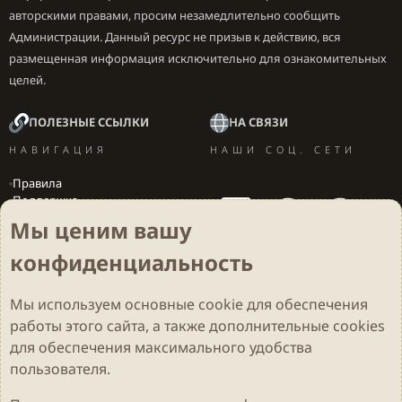
авторскими правами, просим незамедлительно сообщить
Администрации. Данный ресурс не призыв к действию, вся
размещенная информация исключительно для ознакомительных
целей.
ПОЛЕЗНЫЕ ССЫЛКИ
НА СВЯЗИ
НАВИГАЦИЯ
НАШИ СОЦ. СЕТИ
Правила
Поддержка
Вакансии
Мы ценим вашу
Локализация игр
конфиденциальность
Мы используем основные
cookie
для обеспечения
Cookies
Darkdale - Основа [v.2.3.2 rc1] 🔥
Русский (RU)
работы этого сайта, а также дополнительные cookies
Обратная связь
Условия и правила
для обеспечения максимального удобства
Политика конфиденциальности
Помощь
R
S
пользователя.
S
Parts of this site developed by
MadeBy2D
© 2026 (
Details
)