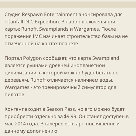
л
и
Студия Respawn Entertainment анонсировала для
к
Titanfall
DLC
Expedition. В набор включены три
а
ц
карты: Runoff, Swamplands и Wargames. После
и
поражения IMC начинает строительство базы на не
и
отмеченной на картах планете.
Портал Polygon сообщает, что
карта
Swampland
является руинами древней инопланетной
цивилизации, в которой можно будет бегать по
деревьям. Runoff отличается наличием воды.
Wargames - это тренировочный симулятор для
пилотов.
Контент входит в Season Pass, но его можно будет
приобрести отдельно за $9,99. Он станет доступен в
мае 2014 года. В галерее есть
арт
, посвященный
данному дополнению.