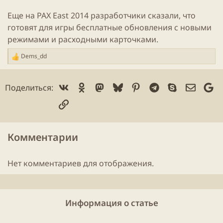
Еще на PAX East 2014 разработчики сказали, что
готовят для
игры
бесплатные обновления с новыми
режимами и расходными карточками.
Dems_dd
Р
е
а
Vk
Ok
Mastodon
Bluesky
Pinterest
Telegram
Skype
Электр
Go
Поделиться:
к
ц
Ссылка
и
и
:
Комментарии
Нет комментариев для отображения.
Информация о статье