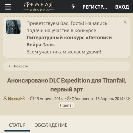
РЕГИСТРАЦИЯ
ВХОД
Приветствуем Вас, Гость! Начались
подачи на участие в конкурсе
Литературный конкурс «Летописи
Вейра-Тал».
Всем участникам желаем удачи!
Новости
Анонсировано DLC Expedition для Titanfall,
первый арт
А
Д
Nerzul
13 Апрель 2014
Обновлено
13 Апрель 2014
в
а
Т
titanfall
т
т
е
о
а
г
р
п
и
СТАТЬЯ
ОБСУЖДЕНИЕ
у
б