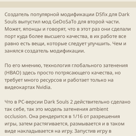
л
и
Создатель популярной модификации DSfix для
Dark
к
Souls выпустил мод GeDoSaTo для второй части.
а
ц
Может, японцы и говорят, что в этот раз они сделали
и
порт куда более высшего качества, в их работе все
и
равно есть вещи, которые следует улучшить. Чем и
занялся создатель модификации.
По его мнению, технология глобального затенения
(HBAO) здесь просто потрясающего качества, но
требует много ресурсов и работает только на
видеокартах
Nvidia
.
Что в PC-версии
Dark
Souls 2 действительно сделано
так себе, так это модель затенения ambient
occlusion. Она рендерится в 1/16 от разрешения
игры
, затем растягивается, размывается и в таком
виде накладывается на игру. Запустив игру в