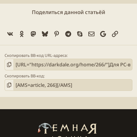
Поделиться данной статьёй
Vk
Ok
Mastodon
Bluesky
Pinterest
Telegram
Skype
Электронная поч
Google
Ссылка
Скопировать BB-код URL-адреса
Скопировать BB-код