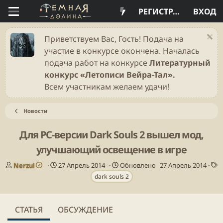
РЕГИСТРАЦИЯ
ВХОД
Приветствуем Вас, Гость! Подача на
участие в конкурсе окончена. Началась
подача работ на конкурсе
Литературный
конкурс «Летописи Вейра-Тал».
Всем участникам желаем удачи!
Новости
Для PC-версии Dark Souls 2 вышел мод,
улучшающий освещение в игре
А
Д
Nerzul
27 Апрель 2014
Обновлено
27 Апрель 2014
в
а
Т
dark souls 2
т
т
е
о
а
г
р
п
и
СТАТЬЯ
ОБСУЖДЕНИЕ
у
б