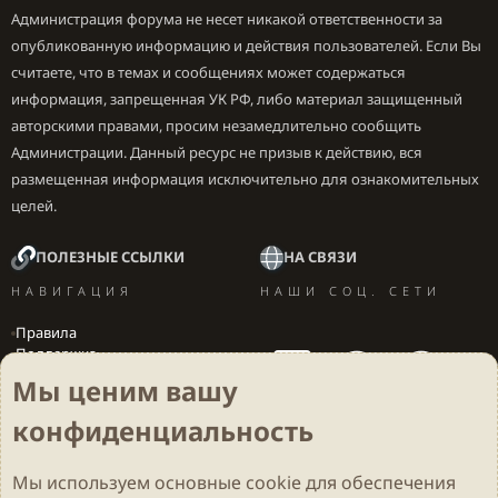
Администрация форума не несет никакой ответственности за
опубликованную информацию и действия пользователей. Если Вы
считаете, что в темах и сообщениях может содержаться
информация, запрещенная УК РФ, либо материал защищенный
авторскими правами, просим незамедлительно сообщить
Администрации. Данный ресурс не призыв к действию, вся
размещенная информация исключительно для ознакомительных
целей.
ПОЛЕЗНЫЕ ССЫЛКИ
НА СВЯЗИ
НАВИГАЦИЯ
НАШИ СОЦ. СЕТИ
Правила
Поддержка
Вакансии
Мы ценим вашу
Локализация игр
конфиденциальность
Мы используем основные
cookie
для обеспечения
Cookies
Darkdale - Основа [v.2.3.2 rc1] 🔥
Русский (RU)