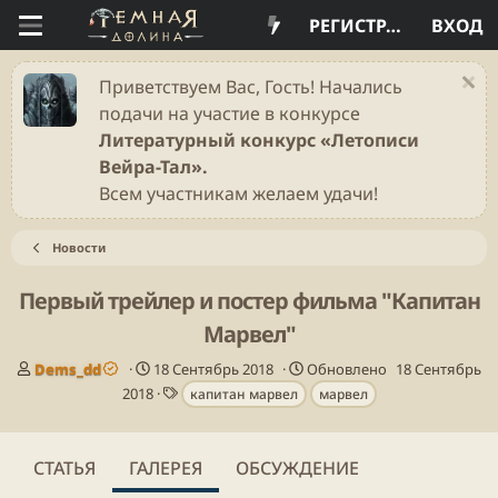
РЕГИСТРАЦИЯ
ВХОД
Приветствуем Вас, Гость! Начались
подачи на участие в конкурсе
Литературный конкурс «Летописи
Вейра-Тал».
Всем участникам желаем удачи!
Новости
Первый трейлер и постер фильма "Капитан
Марвел"
А
Д
Dems_dd
18 Сентябрь 2018
Обновлено
18 Сентябрь
в
а
Т
2018
капитан марвел
марвел
т
т
е
о
а
г
р
п
и
СТАТЬЯ
ГАЛЕРЕЯ
ОБСУЖДЕНИЕ
у
б