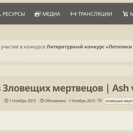
РЕСУРСЫ
МЕДИА
ТРАНСЛЯЦИИ
 участие в конкурсе
Литературный конкурс «Летописи 
Зловещих мертвецов | Ash v
Д
Т
1 Ноябрь 2015
Обновлено
1 Ноябрь 2015
зловещие мерт
а
е
т
г
а
и
п
у