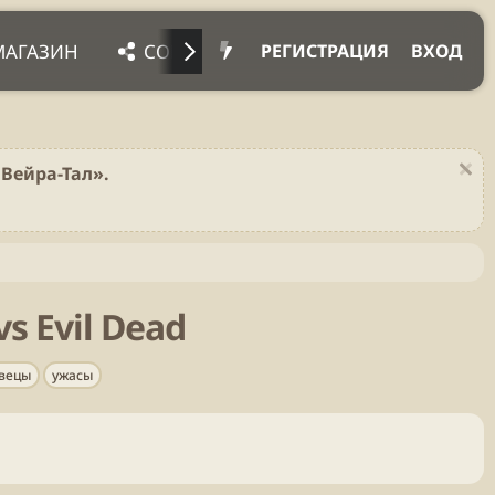
МАГАЗИН
СОЦ. СЕТИ
ПРОЧЕЕ
ПОД
РЕГИСТРАЦИЯ
ВХОД
Вейра-Тал».
s Evil Dead
вецы
ужасы