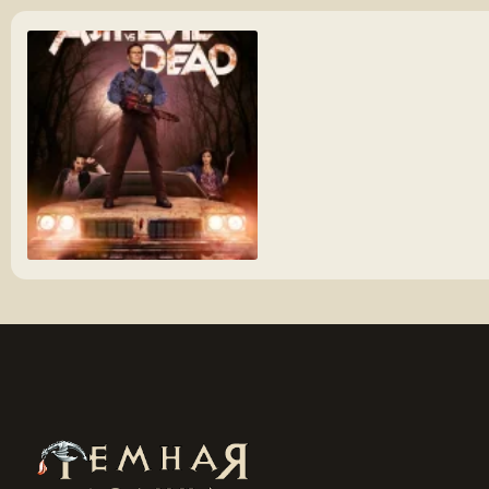
ash-radiates-confidence-in-the-new-poster-for-ash-vs-evil-dead.webp
124.5 KБ · Просмотры: 259