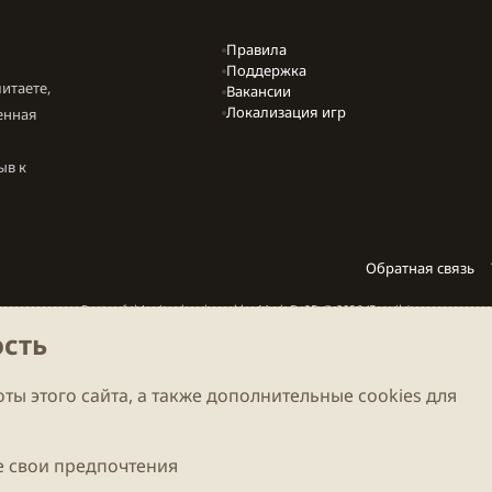
Правила
Поддержка
итаете,
Вакансии
Локализация игр
енная
ыв к
Обратная связь
Parts of this site developed by
MadeBy2D
© 2026 (
Details
)
сть
Локализация
LiaNdrY
Theming with
by:
Darkdale.org
ты этого сайта, а также дополнительные cookies для
 свои предпочтения