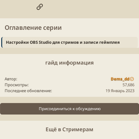
Ссылка
Открываем
–
, переходим в раздел
Файл
Настройки
и выставляем приоритет процесса
Расширенные
Выше 
.
среднего
Оглавление серии
Настройки OBS Studio для стримов и записи геймплея
гайд информация
Автор
Dems_dd
Просмотры
57,686
Последнее обновление
19 Январь 2023
[!] Небольшая пояснительная группа. Что мы
сделали?
В первом случае мы предоставили права
Присоединиться к обсуждению
администратора ОБСке для того, чтобы избежать
проблем с захватом игр, особенно если они в
Ещё в Стримерам
полноэкранном режиме. Правда не всегда работает
с некоторыми играми, но там уже скорее всего