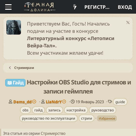
РЕГИСТРАЦИЯ
ВХОД
Приветствуем Вас, Гость! Начались
подачи на участие в конкурсе
Литературный конкурс «Летописи
Вейра-Тал».
Всем участникам желаем удачи!
Стримерам
Настройки OBS Studio для стримов и
📖 Гайд
записи геймплея
А
А
Д
Т
Dems_dd
LiaNdrY
19 Январь 2023
guide
в
в
а
е
obs
гайд
запись
настройка
руководство
т
т
т
г
о
о
а
и
руководство по эксплуатации
стрим
Избранное
р
р
п
у
Эта статья из серии
Стримерство
б