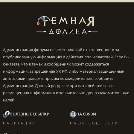
Раздел
Трансляция
– пропускаем
Раздел
Вывод
– режим вывода
:
Расширенный
Вкладка
Запись
Тут-то и начинается самое
интересное.
Администрация форума не несет никакой ответственности за
– Собственно куда будет сохраняться
Путь записи
опубликованную информацию и действия пользователей. Если Вы
наша запись. Не советуем Вам выбирать тот
считаете, что в темах и сообщениях может содержаться
жесткий диск, на котором установлена игра и
информация, запрещенная УК РФ, либо материал защищенный
операционная система. Это поможет избежать
авторскими правами, просим незамедлительно сообщить
фризов при записи видео.​
Администрации. Данный ресурс не призыв к действию, вся
– вы вольны выбрать любой
Формат записи
размещенная информация исключительно для ознакомительных
контейнер, в который будет записываться видео,
целей.
но лучшем вариантом будет всё же mkv. Т.к. это
открытый контейнер и в случае непредвиденной
ПОЛЕЗНЫЕ ССЫЛКИ
НА СВЯЗИ
ситуации этот файл можно будет открыть без
НАВИГАЦИЯ
НАШИ СОЦ. СЕТИ
танцев с бубном, но стоит учесть, что некоторые
видеомонтажные программы, почему-то до сих