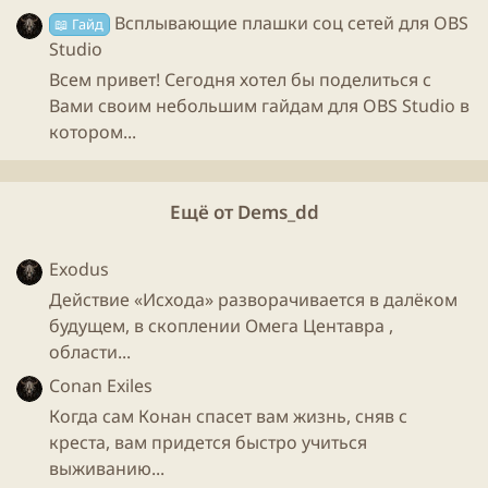
Всплывающие плашки соц сетей для OBS
работает что-то по типу встроенной защиты. Во
📖 Гайд
Studio
втором случае поднимаем приоритет ОБСке для
стабильного стрима и записи, т.к. система будет чуть
Всем привет! Сегодня хотел бы поделиться с
больше отдавать ресурсов для обс, чем
Вами своим небольшим гайдам для OBS Studio в
захватываемому объекту.
котором...
Ещё от Dems_dd
Настройка под запись видео и разбор всех
основных пунктов​
Exodus
Переименуем профиль по умолчанию. В основном
Действие «Исхода» разворачивается в далёком
окне OBS находим на главной панели вкладку
будущем, в скоплении Омега Центавра ,
, далее нажимаем на
. В
Профиль (P)
Переименовать
области...
открывшимся окне вводим название, например
Conan Exiles
. Несколько профилей позволит нам быстро
Rec
Когда сам Конан спасет вам жизнь, сняв с
переключатся между настройками программы, а
креста, вам придется быстро учиться
также их можно экспортировать и сохранить в
выживанию...
надёжное место. Чтобы после переустановки OBS