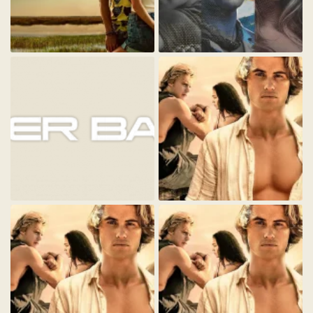
backdrop11.webp
backdrop16.webp
224.6 KБ · Просмотры: 41
441.5 KБ · Просмотры: 40
logo.webp
folder.webp
11.5 KБ · Просмотры: 126
139.9 KБ · Просмотры: 43