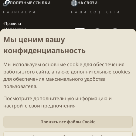
ПОЛЕЗНЫЕ ССЫЛКИ
НА СВЯЗИ
НАВИГАЦИЯ
НАШИ СОЦ. СЕТИ
Правила
Поддержка
Вакансии
Мы ценим вашу
Локализация игр
конфиденциальность
Мы используем основные
cookie
для обеспечения
Cookies
Darkdale - Основа [v.2.3.2 rc1] 🔥
Русский (RU)
работы этого сайта, а также дополнительные cookies
Обратная связь
Условия и правила
для обеспечения максимального удобства
Политика конфиденциальности
Помощь
R
S
пользователя.
S
Parts of this site developed by
MadeBy2D
© 2026 (
Details
)
Посмотрите дополнительную информацию и
настройте свои предпочтения
Локализация
LiaNdrY
Theming with
by:
Darkdale.org
Принять все файлы Cookie