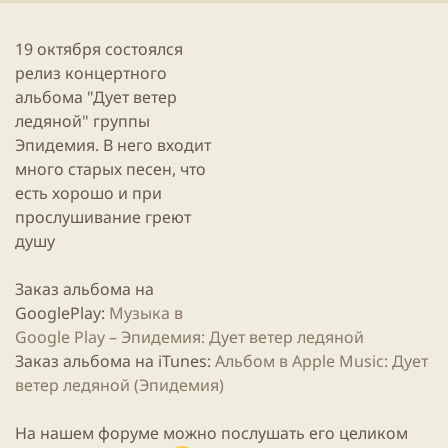
и
к
а
19 октября состоялся
ц
релиз концертного
и
альбома "Дует ветер
и
ледяной" группы
Эпидемия. В него входит
много старых песен, что
есть хорошо и при
прослушивание греют
душу
Заказ альбома на
GooglePlay:
Музыка в
Google Play – Эпидемия: Дует ветер ледяной
Заказ альбома на iTunes:
Альбом в Apple Music: Дует
ветер ледяной (Эпидемия)
На нашем форуме можно послушать его целиком