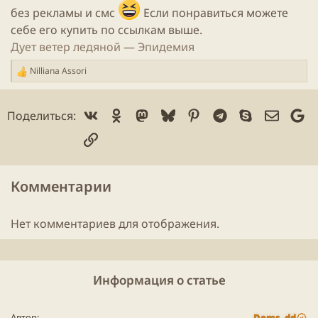
без рекламы и смс
Если понравиться можете
себе его купить по ссылкам выше.
Дует ветер ледяной — Эпидемия
Nilliana Assori
Р
е
а
Vk
Ok
Mastodon
Bluesky
Pinterest
Telegram
Skype
Электр
Go
Поделиться:
к
ц
Ссылка
и
и
:
Комментарии
Нет комментариев для отображения.
Информация о статье
Автор
Dems_dd