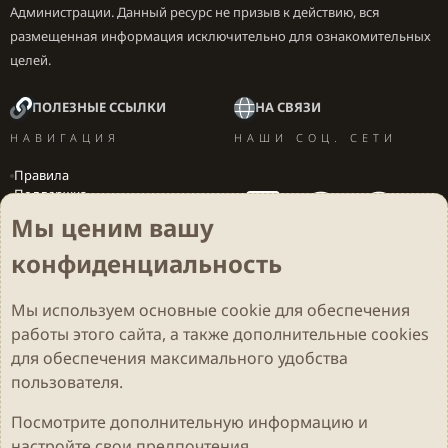
Администрации. Данный ресурс не призыв к действию, вся
размещенная информация исключительно для ознакомительных
целей.
ПОЛЕЗНЫЕ ССЫЛКИ
НА СВЯЗИ
НАВИГАЦИЯ
НАШИ СОЦ. СЕТИ
Правила
Поддержка
Вакансии
Мы ценим вашу
Локализация игр
конфиденциальность
Мы используем основные
cookie
для обеспечения
Cookies
Darkdale - Основа [v.2.3.2 rc1] 🔥
Русский (RU)
работы этого сайта, а также дополнительные cookies
Обратная связь
Условия и правила
для обеспечения максимального удобства
Политика конфиденциальности
Помощь
R
S
пользователя.
S
Parts of this site developed by
MadeBy2D
© 2026 (
Details
)
Посмотрите дополнительную информацию и
настройте свои предпочтения