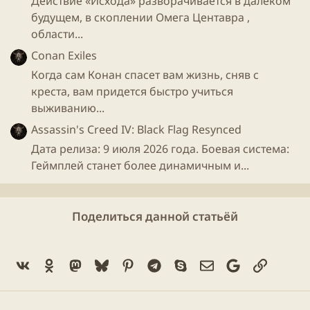
Действие «Исхода» разворачивается в далёком
будущем, в скоплении Омега Центавра ,
области...
Conan Exiles
Когда сам Конан спасет вам жизнь, сняв с
креста, вам придется быстро учиться
выживанию...
Assassin's Creed IV: Black Flag Resynced
Дата релиза: 9 июля 2026 года. Боевая система:
Геймплей станет более динамичным и...
Поделиться данной статьёй
Vk
Ok
Mastodon
Bluesky
Pinterest
Telegram
Skype
Электронная поч
Google
Ссылка