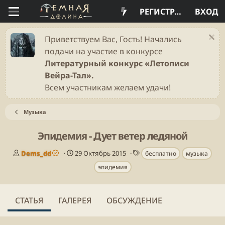
РЕГИСТРАЦИЯ
ВХОД
Приветствуем Вас, Гость! Начались
подачи на участие в конкурсе
Литературный конкурс «Летописи
Вейра-Тал».
Всем участникам желаем удачи!
Музыка
Эпидемия - Дует ветер ледяной
А
Д
Т
Dems_dd
29 Октябрь 2015
бесплатно
музыка
в
а
е
эпидемия
т
т
г
о
а
и
р
п
у
СТАТЬЯ
ГАЛЕРЕЯ
ОБСУЖДЕНИЕ
б
л