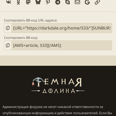
Vk
Ok
Mastodon
Bluesky
Pinterest
Telegram
Skype
Электронная поч
Google
Ссылка
Скопировать BB-код URL-адреса
Скопировать BB-код
Администрация форума не несет никакой ответственности за
опубликованную информацию и действия пользователей. Если Вы