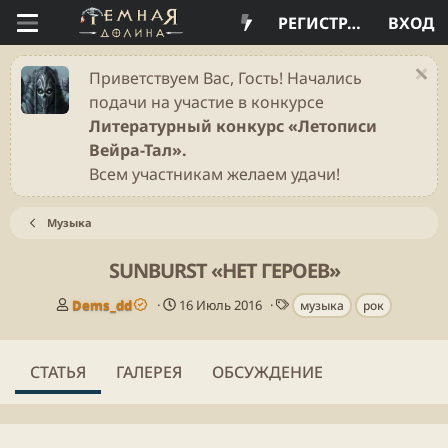
РЕГИСТРАЦИЯ
ВХОД
Приветствуем Вас, Гость! Начались
подачи на участие в конкурсе
Литературный конкурс «Летописи
Вейра-Тал».
Всем участникам желаем удачи!
Музыка
SUNBURST «НЕТ ГЕРОЕВ»
А
Д
Т
Dems_dd
16 Июль 2016
музыка
рок
в
а
е
т
т
г
о
а
и
СТАТЬЯ
ГАЛЕРЕЯ
ОБСУЖДЕНИЕ
р
п
у
б
л