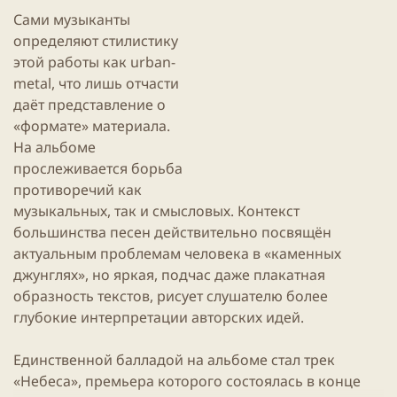
и
Сами музыканты
к
а
определяют стилистику
ц
этой работы как urban-
и
metal, что лишь отчасти
и
даёт представление о
«формате» материала.
На альбоме
прослеживается борьба
противоречий как
музыкальных, так и смысловых. Контекст
большинства песен действительно посвящён
актуальным проблемам человека в «каменных
джунглях», но яркая, подчас даже плакатная
образность текстов, рисует слушателю более
глубокие интерпретации авторских идей.
Единственной балладой на альбоме стал трек
«Небеса», премьера которого состоялась в конце