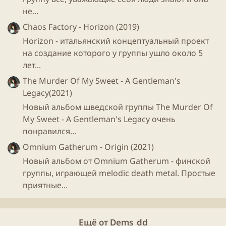
Нажмите для раскрытия...
вызывает в нас яркие эмоции и
не...
наполняет
Chaos Factory - Horizon (2019)
нашу жизнь смыслом
Horizon - итальянский концептуальный проект
О проекте
на создание которого у группы ушло около 5
- Максим Самосват
лет...
Команда SUNBURST создана музыкантами, давно
The Murder Of My Sweet - A Gentleman's
зарекомендовавшими себя на российской рок-
Legacy(2021)
сцене. Старые друзья: Максим Самосват, Владимир
Насонов, Тимофей Щербаков, Антон Смольянин и
Новый альбом шведской группы The Murder Of
Артур Булатов объединили свои усилия под общим
My Sweet - A Gentleman's Legacy очень
брендом SUNBURST, чтобы без оглядки на
понравился...
конъюнктуру музыкального рынка и нарочитого
Omnium Gatherum - Origin (2021)
заигрывания с аудиторией делать музыку,
Новый альбом от Omnium Gatherum - финской
свободную от компромиссов с самими собой.
группы, играющей melodic death metal. Простые
приятные...
Купить альбом:
iTunes
,
Google Play
,
Ещё от Dems_dd
Яндекс.Музыка
,
Zvooq