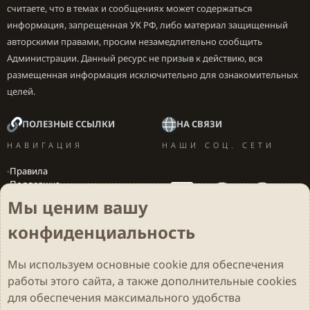
считаете, что в темах и сообщениях может содержаться
информация, запрещенная УК РФ, либо материал защищенный
авторскими правами, просим незамедлительно сообщить
Администрации. Данный ресурс не призыв к действию, вся
размещенная информация исключительно для ознакомительных
целей.
ПОЛЕЗНЫЕ ССЫЛКИ
НА СВЯЗИ
НАВИГАЦИЯ
НАШИ СОЦ. СЕТИ
Правила
Поддержка
Вакансии
Мы ценим вашу
Локализация игр
конфиденциальность
Мы используем основные
cookie
для обеспечения
Cookies
Darkdale - Основа [v.2.3.2 rc1] 🔥
Русский (RU)
работы этого сайта, а также дополнительные cookies
Обратная связь
Условия и правила
для обеспечения максимального удобства
Политика конфиденциальности
Помощь
R