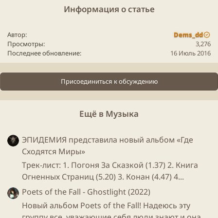
рекомендуем каждому, кто хочет полностью
Информация о статье
погрузиться в альбом «НЕТ ГЕРОЕВ».
Автор
Dems_dd
Просмотры
3,276
Для просмотра этого контента нам потребуется ваше
Последнее обновление
16 Июль 2016
согласие на установку сторонних файлов cookie.
Более подробную информацию можно найти на нашей
странице файлов cookie
.
Присоединиться к обсуждению
Принимать сторонние файлы Cookie
Ещё в Музыка
ЭПИДЕМИЯ представила новый альбом «Где
Сходятся Миры»
Мы сделали SUNBURST потому,
Трек-лист: 1. Погоня За Сказкой (1.37) 2. Книга
что нам есть, что
Огненных Страниц (5.20) 3. Конан (4.47) 4...
сказать. Это песни о том, что мы
Poets of the Fall - Ghostlight (2022)
Новый альбом Poets of the Fall! Надеюсь эту
видим вокруг, что
группу все, уважающие себя люди знают и она