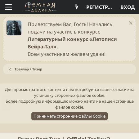
РЕГИСТРАЦИЯ
ВХОД
Приветствуем Вас, Гость! Начались
подачи на участие в конкурсе
Литературный конкурс «Летописи
Вейра-Тал».
Всем участникам желаем удачи!
Трейлер / Тизер
Для просмотра этого контента нам потребуется ваше согласие на
установку сторонних файлов cookie.
Н
В
Более подробную информацию можно найти на нашей
странице
а
п
файлов cookie
.
з
е
Принимать сторонние файлы Cookie
а
р
д
ё
д