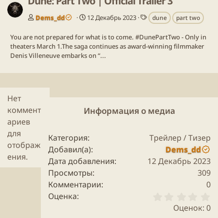
Dune: Part Two | Official Trailer 3
Т
Dems_dd
12 Декабрь 2023
dune
part two
е
г
You are not prepared for what is to come. #DunePartTwo - Only in
и
theaters March 1.The saga continues as award-winning filmmaker
Denis Villeneuve embarks on “...
Нет
коммент
Информация о медиа
ариев
для
Категория
Трейлер / Тизер
отображ
Добавил(а)
Dems_dd
ения.
Дата добавления
12 Декабрь 2023
Просмотры
309
Комментарии
0
0
Оценка
.
Оценок: 0
0