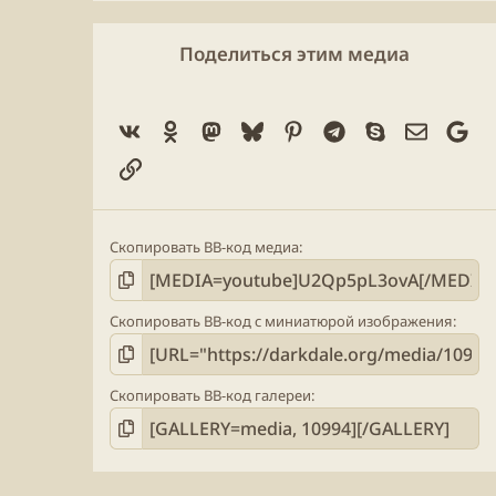
0
з
в
Поделиться этим медиа
ё
з
д
Vk
Ok
Mastodon
Bluesky
Pinterest
Telegram
Skype
Электро
Go
Ссылка
Скопировать BB-код медиа
Скопировать BB-код с миниатюрой изображения
Скопировать BB-код галереи