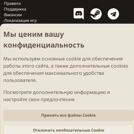
Правила
Поддержка
Вакансии
Локализация игр
Мы ценим вашу
конфиденциальность
Cookies
Darkdale - Основа [v.2.3.2 rc1] 🔥
Русский (RU)
Обратная связь
Условия и правила
Мы используем основные
cookie
для обеспечения
Политика конфиденциальности
Помощь
R
S
работы этого сайта, а также дополнительные cookies
S
Parts of this site developed by
MadeBy2D
© 2026 (
Details
)
для обеспечения максимального удобства
пользователя.
Локализация
LiaNdrY
Theming with
by:
Darkdale.org
Посмотрите дополнительную информацию и
настройте свои предпочтения
Принять все файлы Cookie
Отклонить необязательные Cookie