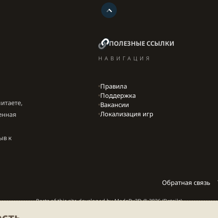
ПОЛЕЗНЫЕ ССЫЛКИ
НАВИГАЦИЯ
Правила
Поддержка
итаете,
Вакансии
Локализация игр
енная
ыв к
Обратная связь
Parts of this site developed by
MadeBy2D
© 2026 (
Details
)
сть