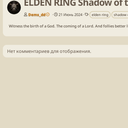
ELDEN RING Shadow of the
Т
Dems_dd
21 Июнь 2024
elden ring
shadow o
е
г
Witness the birth of a God. The coming of a Lord. And follies better 
и
Нет комментариев для отображения.