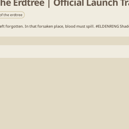
 Erdtree | Official Launch Tr
f the erdtree
left forgotten. In that forsaken place, blood must spill. #ELDENRING Shado