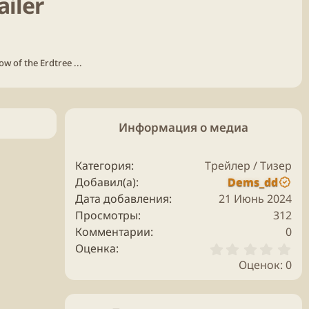
ailer
w of the Erdtree ...
Информация о медиа
Категория
Трейлер / Тизер
Добавил(а)
Dems_dd
Дата добавления
21 Июнь 2024
Просмотры
312
Комментарии
0
0
Оценка
.
Оценок: 0
0
0
з
в