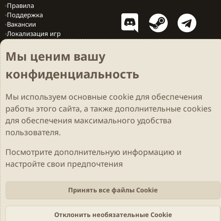
Правила
Поддержка
Вакансии
Локализация игр
Мы ценим вашу
конфиденциальность
Cookies
Darkdale - Основа [v.2.3.2 rc1] 🔥
Русский (RU)
Обратная связь
Условия и правила
Мы используем основные
cookie
для обеспечения
Политика конфиденциальности
Помощь
R
S
работы этого сайта, а также дополнительные cookies
S
Parts of this site developed by
MadeBy2D
© 2026 (
Details
)
для обеспечения максимального удобства
пользователя.
Локализация
LiaNdrY
Theming with
by:
Darkdale.org
Посмотрите дополнительную информацию и
настройте свои предпочтения
Принять все файлы Cookie
Отклонить необязательные Cookie