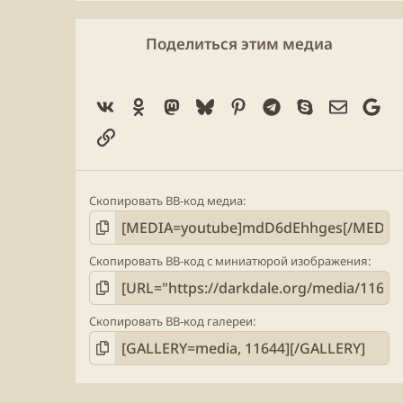
0
з
в
Поделиться этим медиа
ё
з
д
Vk
Ok
Mastodon
Bluesky
Pinterest
Telegram
Skype
Электро
Go
Ссылка
Скопировать BB-код медиа
Скопировать BB-код с миниатюрой изображения
Скопировать BB-код галереи