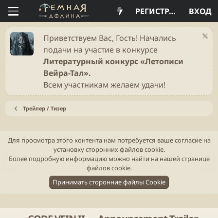
РЕГИСТРАЦИЯ
ВХОД
Приветствуем Вас, Гость! Начались
подачи на участие в конкурсе
Литературный конкурс «Летописи
Вейра-Тал».
Всем участникам желаем удачи!
Трейлер / Тизер
Для просмотра этого контента нам потребуется ваше согласие на
установку сторонних файлов cookie.
Н
В
Более подробную информацию можно найти на нашей
странице
а
п
файлов cookie
.
з
е
Принимать сторонние файлы Cookie
а
р
д
ё
д