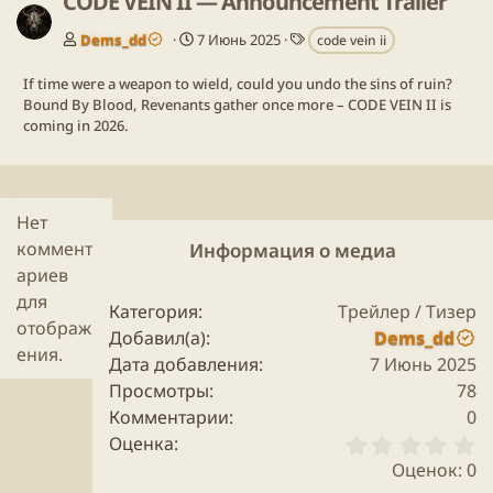
CODE VEIN II — Announcement Trailer
Т
Dems_dd
7 Июнь 2025
code vein ii
е
г
If time were a weapon to wield, could you undo the sins of ruin?
и
Bound By Blood, Revenants gather once more – CODE VEIN II is
coming in 2026.
Нет
коммент
Информация о медиа
ариев
для
Категория
Трейлер / Тизер
отображ
Добавил(а)
Dems_dd
ения.
Дата добавления
7 Июнь 2025
Просмотры
78
Комментарии
0
0
Оценка
.
Оценок: 0
0