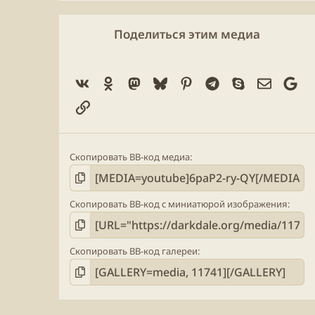
0
з
в
Поделиться этим медиа
ё
з
д
Vk
Ok
Mastodon
Bluesky
Pinterest
Telegram
Skype
Электро
Go
Ссылка
Скопировать BB-код медиа
Скопировать BB-код с миниатюрой изображения
Скопировать BB-код галереи