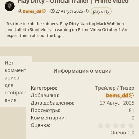
Play Dirty – Official Trailer | Prime Video
Т
Dems_dd
27 Август 2025
play dirty
е
г
It’s time to rob the robbers. Play Dirty starring Mark Wahlberg
и
and LaKeith Stanfield is streaming on Prime Video October 1.An
expert thief rolls out the big...
Нет
коммент
Информация о медиа
ариев
для
Категория
Трейлер / Тизер
отображ
Добавил(а)
Dems_dd
ения.
Дата добавления
27 Август 2025
Просмотры
81
Комментарии
0
0
Оценка
.
Оценок: 0
0