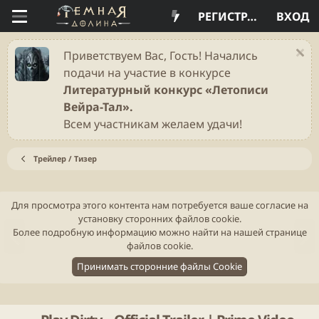
РЕГИСТРАЦИЯ
ВХОД
Приветствуем Вас, Гость! Начались
подачи на участие в конкурсе
Литературный конкурс «Летописи
Вейра-Тал».
Всем участникам желаем удачи!
Трейлер / Тизер
Для просмотра этого контента нам потребуется ваше согласие на
установку сторонних файлов cookie.
Н
В
Более подробную информацию можно найти на нашей
странице
а
п
файлов cookie
.
з
е
Принимать сторонние файлы Cookie
а
р
д
ё
д