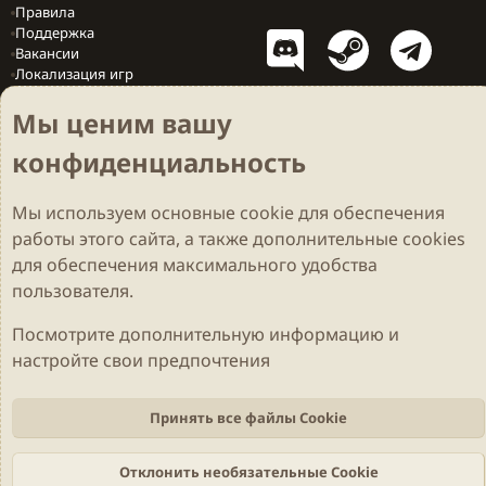
Правила
Поддержка
Вакансии
Локализация игр
Мы ценим вашу
конфиденциальность
Cookies
Darkdale - Основа [v.2.3.2 rc1] 🔥
Русский (RU)
Обратная связь
Условия и правила
Мы используем основные
cookie
для обеспечения
Политика конфиденциальности
Помощь
R
S
работы этого сайта, а также дополнительные cookies
S
Parts of this site developed by
MadeBy2D
© 2026 (
Details
)
для обеспечения максимального удобства
пользователя.
Локализация
LiaNdrY
Theming with
by:
Darkdale.org
Посмотрите дополнительную информацию и
настройте свои предпочтения
Принять все файлы Cookie
Отклонить необязательные Cookie