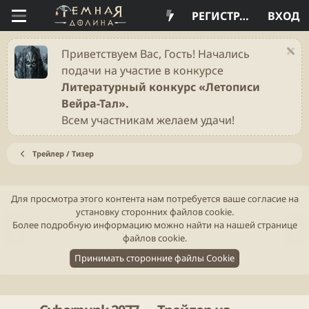
РЕГИСТРАЦИЯ
ВХОД
Приветствуем Вас, Гость! Начались
подачи на участие в конкурсе
Литературный конкурс «Летописи
Вейра-Тал».
Всем участникам желаем удачи!
Трейлер / Тизер
Для просмотра этого контента нам потребуется ваше согласие на
установку сторонних файлов cookie.
Н
В
Более подробную информацию можно найти на нашей
странице
а
п
файлов cookie
.
з
е
Принимать сторонние файлы Cookie
а
р
д
ё
д