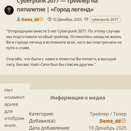
Cyberpunk 2077 — Трейлер на
пятилетие | «Город легенд»
Т
Dems_dd
10 Декабрь 2025
cyberpunk 2077
е
г
"Отпразднуем вместе 5 лет Cyberpunk 2077. По этому случаю
и
мы подготовили особый трейлер. Оглянитесь назад на жизнь
Ви в городе легенд и вспомните всех, кого вы повстречали на
пути к славе.
Спасибо, что были с нами и помогли Ви попасть в высшую
лигу. Без вас Найт-Сити был бы совсем другим."
Нет
коммент
Информация о медиа
ариев
для
Категория
Трейлер / Тизер
отображ
Добавил(а)
Dems_dd
ения.
Дата добавления
10 Декабрь 2025