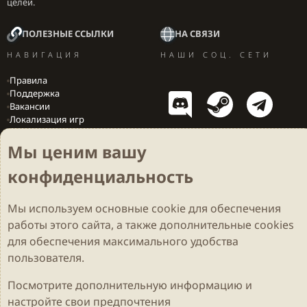
целей.
ПОЛЕЗНЫЕ ССЫЛКИ
НА СВЯЗИ
НАВИГАЦИЯ
НАШИ СОЦ. СЕТИ
Правила
Поддержка
Вакансии
Локализация игр
Мы ценим вашу
конфиденциальность
Cookies
Darkdale - Основа [v.2.3.2 rc1] 🔥
Русский (RU)
Обратная связь
Условия и правила
Мы используем основные
cookie
для обеспечения
Политика конфиденциальности
Помощь
R
S
работы этого сайта, а также дополнительные cookies
S
Parts of this site developed by
MadeBy2D
© 2026 (
Details
)
для обеспечения максимального удобства
пользователя.
Локализация
LiaNdrY
Theming with
by:
Darkdale.org
Посмотрите дополнительную информацию и
настройте свои предпочтения