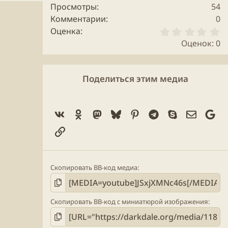
Просмотры
54
Комментарии
0
0
Оценка
.
Оценок: 0
0
0
з
в
Поделиться этим медиа
ё
з
д
Vk
Ok
Mastodon
Bluesky
Pinterest
Telegram
Skype
Электро
Go
Ссылка
Скопировать BB-код медиа
Скопировать BB-код с миниатюрой изображения