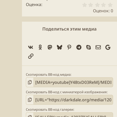
0
Оценка
.
Оценок: 0
0
0
з
в
Поделиться этим медиа
ё
з
д
Vk
Ok
Mastodon
Bluesky
Pinterest
Telegram
Skype
Электро
Go
Ссылка
Скопировать BB-код медиа
Скопировать BB-код с миниатюрой изображения
Скопировать BB-код галереи