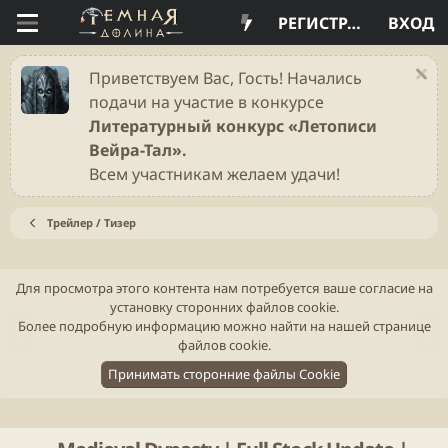
РЕГИСТРАЦИЯ
ВХОД
Приветствуем Вас, Гость! Начались
подачи на участие в конкурсе
Литературный конкурс «Летописи
Вейра-Тал».
Всем участникам желаем удачи!
Трейлер / Тизер
Для просмотра этого контента нам потребуется ваше согласие на
установку сторонних файлов cookie.
Н
В
Более подробную информацию можно найти на нашей
странице
а
п
файлов cookie
.
з
е
Принимать сторонние файлы Cookie
а
р
д
ё
д