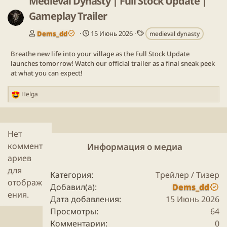
Medieval Dynasty | Full Stock Update |
Gameplay Trailer
Т
Dems_dd
15 Июнь 2026
medieval dynasty
е
г
Breathe new life into your village as the Full Stock Update
и
launches tomorrow! Watch our official trailer as a final sneak peek
at what you can expect!
Helga
Р
е
а
к
Нет
ц
и
коммент
Информация о медиа
и
ариев
:
для
Категория
Трейлер / Тизер
отображ
Добавил(а)
Dems_dd
ения.
Дата добавления
15 Июнь 2026
Просмотры
64
Комментарии
0