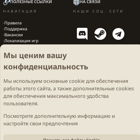
ПОЛЕЗНЫЕ ССЫЛКИ
НА СВЯЗИ
НАВИГАЦИЯ
НАШИ СОЦ. СЕТИ
Правила
Поддержка
Вакансии
Локализация игр
Мы ценим вашу
конфиденциальность
Cookies
Darkdale - Основа [v.2.3.2 rc1] 🔥
Русский (RU)
Обратная связь
Условия и правила
Мы используем основные
cookie
для обеспечения
Политика конфиденциальности
Помощь
R
S
работы этого сайта, а также дополнительные cookies
S
Parts of this site developed by
MadeBy2D
© 2026 (
Details
)
для обеспечения максимального удобства
пользователя.
Локализация
LiaNdrY
Theming with
by:
Darkdale.org
Посмотрите дополнительную информацию и
настройте свои предпочтения
Принять все файлы Cookie