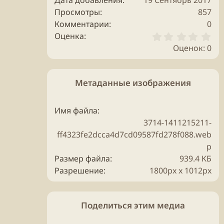
Дата добавления
19 Сентябрь 2017
Просмотры
857
Комментарии
0
0
Оценка
.
Оценок: 0
0
0
з
в
Метаданные изображения
ё
з
д
Имя файла
3714-1411215211-
ff4323fe2dcca4d7cd09587fd278f088.web
p
Размер файла
939.4 KБ
Разрешение
1800px x 1012px
Поделиться этим медиа