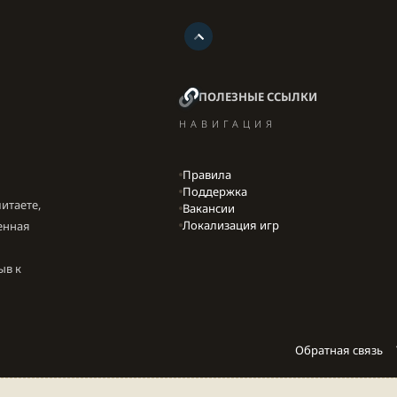
ПОЛЕЗНЫЕ ССЫЛКИ
НАВИГАЦИЯ
Правила
Поддержка
итаете,
Вакансии
Локализация игр
енная
ыв к
Обратная связь
Parts of this site developed by
MadeBy2D
© 2026 (
Details
)