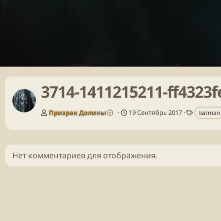
3714-1411215211-ff4323
Т
Призрак Долины
19 Сентябрь 2017
batman
е
г
и
Нет комментариев для отображения.