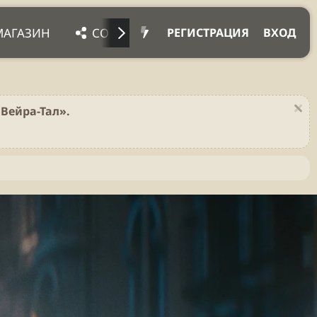
МАГАЗИН
СОЦ. СЕТИ
ПРОЧЕЕ
ПОД
РЕГИСТРАЦИЯ
ВХОД
Вейра-Тал».