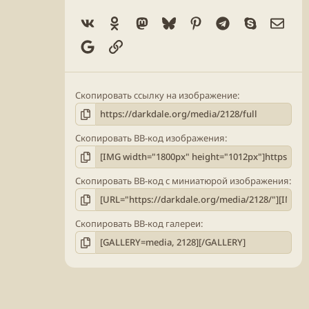
Vk
Ok
Mastodon
Bluesky
Pinterest
Telegram
Skype
Элек
Google
Ссылка
Скопировать ссылку на изображение
Скопировать BB-код изображения
Скопировать BB-код с миниатюрой изображения
Скопировать BB-код галереи