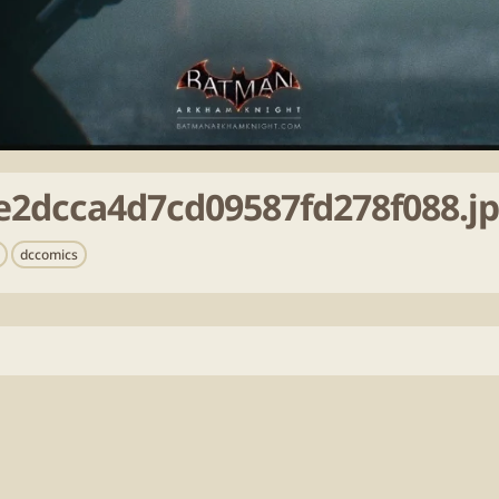
fe2dcca4d7cd09587fd278f088.j
dccomics