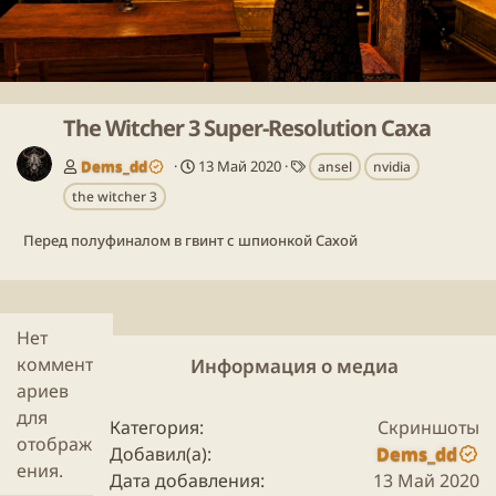
д
ё
д
The Witcher 3 Super-Resolution Саха
Т
Dems_dd
13 Май 2020
ansel
nvidia
е
the witcher 3
г
и
Перед полуфиналом в гвинт с шпионкой Сахой
Нет
коммент
Информация о медиа
ариев
для
Категория
Скриншоты
отображ
Добавил(а)
Dems_dd
ения.
Дата добавления
13 Май 2020