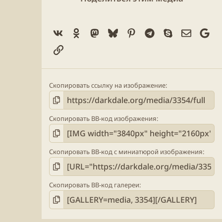
Vk
Ok
Mastodon
Bluesky
Pinterest
Telegram
Skype
Электро
Go
Ссылка
Скопировать ссылку на изображение
Скопировать BB-код изображения
Скопировать BB-код с миниатюрой изображения
Скопировать BB-код галереи