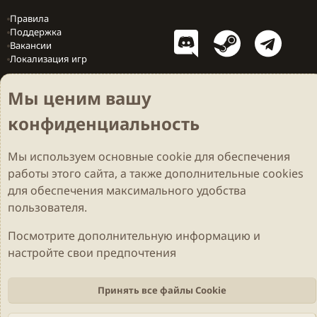
Правила
Поддержка
Вакансии
Локализация игр
Мы ценим вашу
конфиденциальность
Cookies
Darkdale - Основа [v.2.3.2 rc1] 🔥
Русский (RU)
Обратная связь
Условия и правила
Политика конфиденциальности
Помощь
R
Мы используем основные
cookie
для обеспечения
S
работы этого сайта, а также дополнительные cookies
S
Parts of this site developed by
MadeBy2D
© 2026 (
Details
)
для обеспечения максимального удобства
пользователя.
Локализация
LiaNdrY
Theming with
by:
Darkdale.org
Посмотрите дополнительную информацию и
настройте свои предпочтения
Принять все файлы Cookie