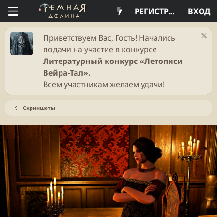
РЕГИСТРАЦИЯ
ВХОД
Приветствуем Вас, Гость! Начались
подачи на участие в конкурсе
Литературный конкурс «Летописи
Вейра-Тал».
Всем участникам желаем удачи!
Скриншоты
Н
В
а
п
з
е
а
р