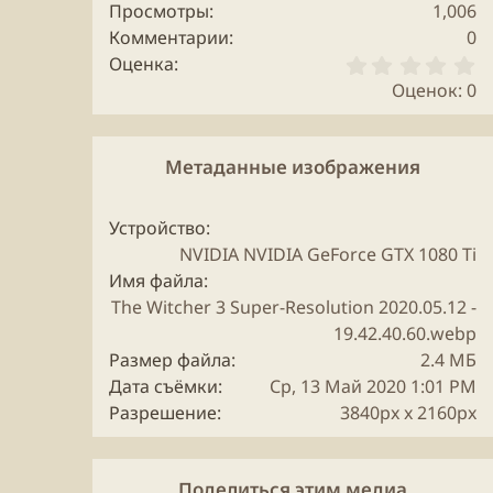
Просмотры
1,006
Комментарии
0
0
Оценка
.
Оценок: 0
0
0
з
в
Метаданные изображения
ё
з
д
Устройство
NVIDIA NVIDIA GeForce GTX 1080 Ti
Имя файла
The Witcher 3 Super-Resolution 2020.05.12 -
19.42.40.60.webp
Размер файла
2.4 МБ
Дата съёмки
Ср, 13 Май 2020 1:01 PM
Разрешение
3840px x 2160px
Поделиться этим медиа