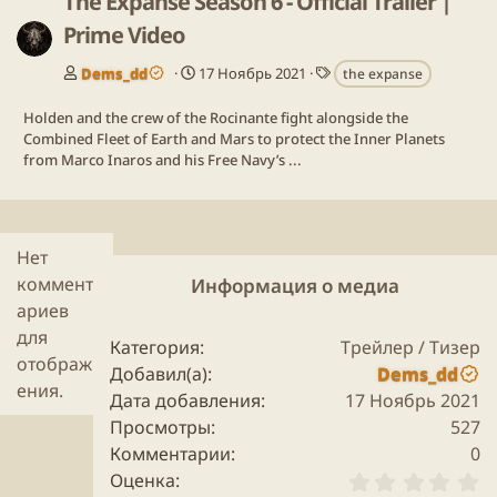
The Expanse Season 6 - Official Trailer |
Prime Video
Т
Dems_dd
17 Ноябрь 2021
the expanse
е
г
Holden and the crew of the Rocinante fight alongside the
и
Combined Fleet of Earth and Mars to protect the Inner Planets
from Marco Inaros and his Free Navy’s ...
Нет
коммент
Информация о медиа
ариев
для
Категория
Трейлер / Тизер
отображ
Добавил(а)
Dems_dd
ения.
Дата добавления
17 Ноябрь 2021
Просмотры
527
Комментарии
0
0
Оценка