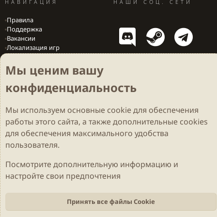
НАВИГАЦИЯ
НАШИ СОЦ. СЕТИ
Правила
Поддержка
Вакансии
Локализация игр
Мы ценим вашу
конфиденциальность
Cookies
Darkdale - Основа [v.2.3.2 rc1] 🔥
Русский (RU)
Обратная связь
Условия и правила
Мы используем основные
cookie
для обеспечения
Политика конфиденциальности
Помощь
R
S
работы этого сайта, а также дополнительные cookies
S
Parts of this site developed by
MadeBy2D
© 2026 (
Details
)
для обеспечения максимального удобства
пользователя.
Локализация
LiaNdrY
Theming with
by:
Darkdale.org
Посмотрите дополнительную информацию и
настройте свои предпочтения
Принять все файлы Cookie