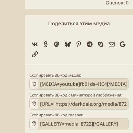
.
Оценок: 0
0
0
з
в
Поделиться этим медиа
ё
з
д
Vk
Ok
Mastodon
Bluesky
Pinterest
Telegram
Skype
Электро
Go
Ссылка
Скопировать BB-код медиа
Скопировать BB-код с миниатюрой изображения
Скопировать BB-код галереи