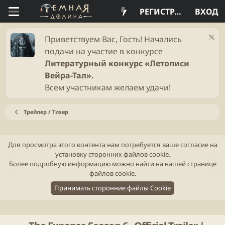
РЕГИСТРАЦИЯ
ВХОД
Приветствуем Вас, Гость! Начались
подачи на участие в конкурсе
Литературный конкурс «Летописи
Вейра-Тал».
Всем участникам желаем удачи!
Трейлер / Тизер
Для просмотра этого контента нам потребуется ваше согласие на
установку сторонних файлов cookie.
Н
В
Более подробную информацию можно найти на нашей
странице
а
п
файлов cookie
.
з
е
Принимать сторонние файлы Cookie
а
р
д
ё
д