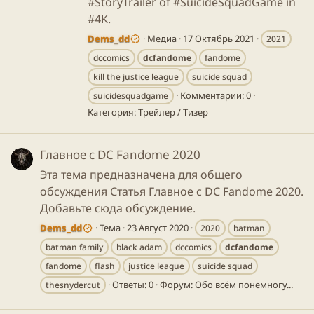
#StoryTrailer of #SuicideSquadGame in
#4K.
Dems_dd
Медиа
17 Октябрь 2021
2021
dccomics
dcfandome
fandome
kill the justice league
suicide squad
Комментарии: 0
suicidesquadgame
Категория: Трейлер / Тизер
Главное с DC Fandome 2020
Эта тема предназначена для общего
обсуждения Статья Главное с DC Fandome 2020.
Добавьте сюда обсуждение.
Dems_dd
Тема
23 Август 2020
2020
batman
batman family
black adam
dccomics
dcfandome
fandome
flash
justice league
suicide squad
Ответы: 0
Форум:
Обо всём понемногу...
thesnydercut