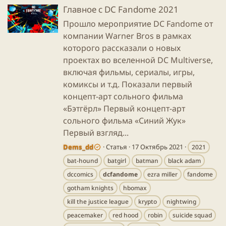
Главное с DC Fandome 2021
Прошло мероприятие DC Fandome от
компании Warner Bros в рамках
которого рассказали о новых
проектах во вселенной DC Multiverse,
включая фильмы, сериалы, игры,
комиксы и т.д. Показали первый
концепт-арт сольного фильма
«Бэтгёрл» Первый концепт-арт
сольного фильма «Синий Жук»
Первый взгляд...
Dems_dd
Статья
17 Октябрь 2021
2021
bat-hound
batgirl
batman
black adam
dccomics
dcfandome
ezra miller
fandome
gotham knights
hbomax
kill the justice league
krypto
nightwing
peacemaker
red hood
robin
suicide squad