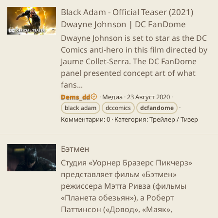
Black Adam - Official Teaser (2021)
Dwayne Johnson | DC FanDome
Dwayne Johnson is set to star as the DC
Comics anti-hero in this film directed by
Jaume Collet-Serra. The DC FanDome
panel presented concept art of what
fans...
Dems_dd
Медиа
23 Август 2020
black adam
dccomics
dcfandome
Комментарии: 0
Категория: Трейлер / Тизер
Бэтмен
Студия «Уорнер Бразерс Пикчерз»
представляет фильм «Бэтмен»
режиссера Мэтта Ривза (фильмы
«Планета обезьян»), а Роберт
Паттинсон («Довод», «Маяк»,