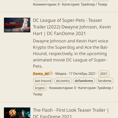
Комментарии: 0
Категория: Трейлер / Тизер
DC League of Super-Pets - Teaser
Trailer (2022) Dwayne Johnson, Kevin
Hart | DC FanDome 2021
Dwayne Johnson and Kevin Hart voice
Krypto the Superdog and Ace the Bat-
Hound, respectively, in the upcoming
animated movie DC League of Super-
Pets.
Dems_dd
Медиа
17 Октябрь 2021
2021
bat-hound
dccomics
dcfandome
fandome
Комментарии: 0
Категория: Трейлер /
krypto
Тизер
The Flash - First Look Teaser Trailer |
DC FanDome 2021