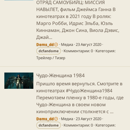
ОТРЯД САМОУБИЙЦ: МИССИЯ
НАВЫЛЕТ, фильм Джеймса Ганна В
кинотеатрах в 2021 году В ролях:
Марго Робби, Идрис Эльба, Юэль
Киннаман, Джон Сина, Виола Дэвис,
Джай...
Dems_dd
Медиа
23 Август 2020
Комментарии: 0
Категория:
dcfandome
Трейлер / Тизер
Чудо-Женщина 1984
Пришло время вернуться. Смотрите в
кинотеатрах #ЧудоЖенщина1984
Перемотаем пленку в 1980-е годы, где
Чудо-Женщина в своем новом
киноприключении столкнется с ...
Dems_dd
Медиа
23 Август 2020
Комментарии: 0
Категория:
dcfandome