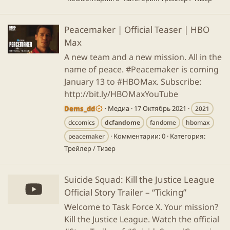
Peacemaker | Official Teaser | HBO
Max
A new team and a new mission. All in the
name of peace. #Peacemaker is coming
January 13 to #HBOMax. Subscribe:
http://bit.ly/HBOMaxYouTube
Dems_dd
Медиа
17 Октябрь 2021
2021
dccomics
dcfandome
fandome
hbomax
Комментарии: 0
Категория:
peacemaker
Трейлер / Тизер
Suicide Squad: Kill the Justice League
Official Story Trailer – “Ticking”
Welcome to Task Force X. Your mission?
Kill the Justice League. Watch the official