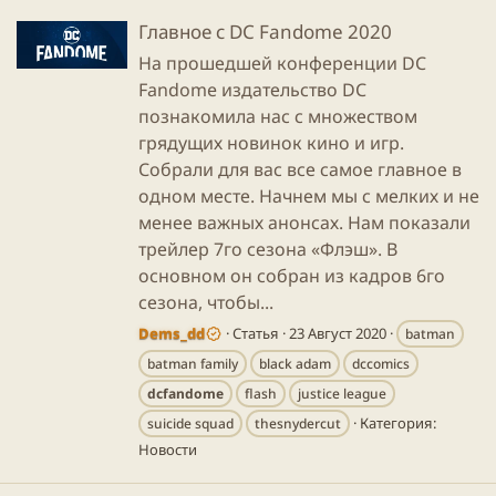
Главное с DC Fandome 2020
На прошедшей конференции DC
Fandome издательство DC
познакомила нас с множеством
грядущих новинок кино и игр.
Собрали для вас все самое главное в
одном месте. Начнем мы с мелких и не
менее важных анонсах. Нам показали
трейлер 7го сезона «Флэш». В
основном он собран из кадров 6го
сезона, чтобы...
Dems_dd
Статья
23 Август 2020
batman
batman family
black adam
dccomics
dcfandome
flash
justice league
Категория:
suicide squad
thesnydercut
Новости