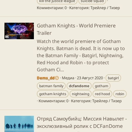
kill the justice league
suicide squad
Комментарии: 0
Категория: Трейлер / Тизер
Gotham Knights - World Premiere
Trailer
Watch the world premiere of Gotham
Knights. Batman is dead. It is now up to
the Batman Family - Batgirl, Nightwing,
Red Hood and Robin - to protect
Gotham Ci...
Dems_dd
Медиа
23 Август 2020
batgirl
batman family
dcfandome
gotham
gotham knights
nightwing
red hood
robin
Комментарии: 0
Категория: Трейлер / Тизер
Отряд Самоубийц: Миссия Навылет -
эксклюзивный ролик c DCFanDome