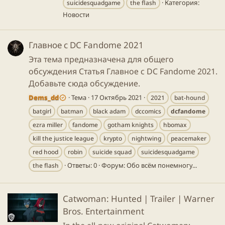
Категория:
suicidesquadgame
the flash
Новости
Главное с DC Fandome 2021
Эта тема предназначена для общего
обсуждения Статья Главное с DC Fandome 2021.
Добавьте сюда обсуждение.
Dems_dd
Тема
17 Октябрь 2021
2021
bat-hound
batgirl
batman
black adam
dccomics
dcfandome
ezra miller
fandome
gotham knights
hbomax
kill the justice league
krypto
nightwing
peacemaker
red hood
robin
suicide squad
suicidesquadgame
Ответы: 0
Форум:
Обо всём понемногу...
the flash
Catwoman: Hunted | Trailer | Warner
Bros. Entertainment