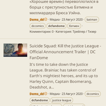
«Хорошее время») перевоплотился в
борца с преступностью Бэтмена и
миллиардера Брюса Уэйна.
Dems_dd
Медиа
23 Август 2020
batman
dccomics
dcfandome
бэтмен
Комментарии: 0
Категория: Трейлер / Тизер
Suicide Squad: Kill the Justice League -
Official Announcement Trailer | DC
FanDome
It's time to take down the Justice
League. Brainiac has taken control of
Earth's mightiest heroes, and its up to
Harley Quinn, Captain Boomerang,
Deadshot, a...
Dems_dd
Медиа
23 Август 2020
dccomics
dcfandome
justice league