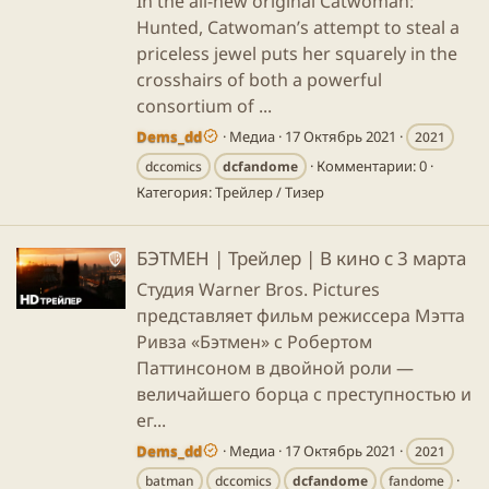
In the all-new original Catwoman:
Hunted, Catwoman’s attempt to steal a
priceless jewel puts her squarely in the
crosshairs of both a powerful
consortium of ...
Dems_dd
Медиа
17 Октябрь 2021
2021
Комментарии: 0
dccomics
dcfandome
Категория: Трейлер / Тизер
БЭТМЕН | Трейлер | В кино с 3 марта
Студия Warner Bros. Pictures
представляет фильм режиссера Мэтта
Ривза «Бэтмен» с Робертом
Паттинсоном в двойной роли —
величайшего борца с преступностью и
ег...
Dems_dd
Медиа
17 Октябрь 2021
2021
batman
dccomics
dcfandome
fandome