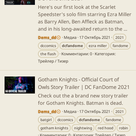
Here's our first look at the Scarlet
Speedster's solo film starring Ezra Miller
as Barry Allen, Ben Affleck as Batman,
and in his long-awaited return to the ...
Dems_dd
Медиа
17 Октябрь 2021
2021
dccomics
dcfandome
ezra miller
fandome
Комментарии: 0
Категория:
the flash
Трейлер / Тизер
Gotham Knights - Official Court of
Owls Story Trailer | DC FanDome 2021
Check out the a brand new story trailer
for Gotham Knights. Batman is dead.
Dems_dd
Медиа
17 Октябрь 2021
2021
batgirl
dccomics
dcfandome
fandome
gotham knights
nightwing
red hood
robin
Комментарии: 0
Категория: Трейлер / Тизер