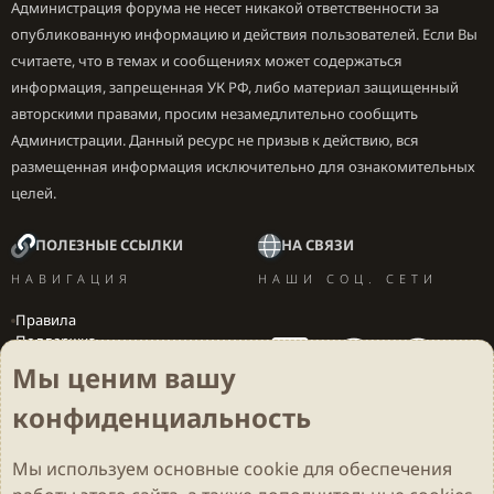
Администрация форума не несет никакой ответственности за
опубликованную информацию и действия пользователей. Если Вы
считаете, что в темах и сообщениях может содержаться
информация, запрещенная УК РФ, либо материал защищенный
авторскими правами, просим незамедлительно сообщить
Администрации. Данный ресурс не призыв к действию, вся
размещенная информация исключительно для ознакомительных
целей.
ПОЛЕЗНЫЕ ССЫЛКИ
НА СВЯЗИ
НАВИГАЦИЯ
НАШИ СОЦ. СЕТИ
Правила
Поддержка
Вакансии
Мы ценим вашу
Локализация игр
конфиденциальность
Мы используем основные
cookie
для обеспечения
Cookies
Darkdale - Основа [v.2.3.2 rc1] 🔥
Русский (RU)