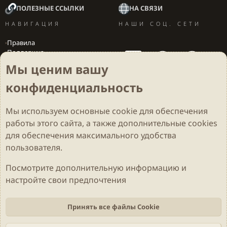
ПОЛЕЗНЫЕ ССЫЛКИ
НА СВЯЗИ
НАВИГАЦИЯ
НАШИ СОЦ. СЕТИ
Правила
Поддержка
Вакансии
Мы ценим вашу
Локализация игр
конфиденциальность
Мы используем основные
cookie
для обеспечения
Cookies
Darkdale - Основа [v.2.3.2 rc1] 🔥
Русский (RU)
работы этого сайта, а также дополнительные cookies
Обратная связь
Условия и правила
для обеспечения максимального удобства
Политика конфиденциальности
Помощь
R
S
пользователя.
S
Parts of this site developed by
MadeBy2D
© 2026 (
Details
)
Посмотрите дополнительную информацию и
настройте свои предпочтения
Локализация
LiaNdrY
Theming with
by:
Darkdale.org
Принять все файлы Cookie