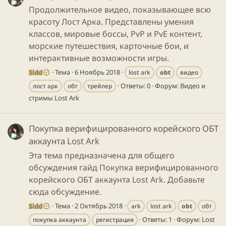
Продолжительное видео, показывающее всю
красоту Лост Арка. Представлены умения
классов, мировые боссы, PvP и PvE контент,
морские путешествия, карточные бои, и
интерактивные возможности игры.
Sidd
Тема
6 Ноябрь 2018
lost ark
obt
видео
Ответы: 0
Форум:
Видео и
лост арк
обт
трейлер
стримы Lost Ark
Покупка верифицированного корейского ОБТ
аккаунта Lost Ark
Эта тема предназначена для общего
обсуждения гайд Покупка верифицированного
корейского ОБТ аккаунта Lost Ark. Добавьте
сюда обсуждение.
Sidd
Тема
2 Октябрь 2018
ark
lost ark
obt
обт
Ответы: 1
Форум:
Lost
покупка аккаунта
регистрация